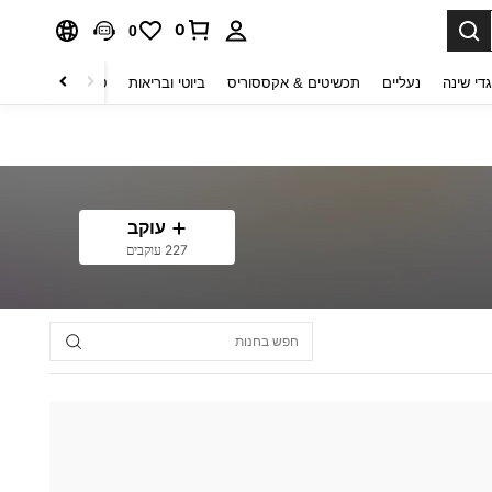
0
0
די שינה
נעליים
תכשיטים & אקססוריס
ביוטי ובריאות
טקסטיל לבית
ט
עוקב
227 עוקבים