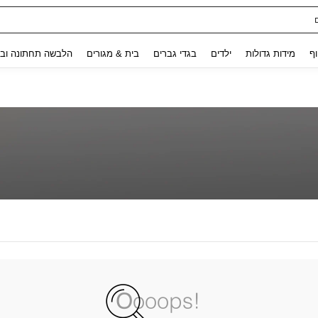
Use up and down arrow keys to חיפוש אחרון and לחפש ולמצוא. Press Enter to select.
וף
מידות גדולות
ילדים
בגדי גברים
בית & מגורים
הלבשה תחתונה ובג