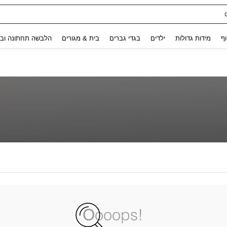
Use up and down arrow keys to חיפוש אחרון and לחפש ולמצוא. Press Enter to select.
וף
מידות גדולות
ילדים
בגדי גברים
בית & מגורים
הלבשה תחתונה ובג