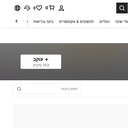
0
0
די שינה
נעליים
תכשיטים & אקססוריס
ביוטי ובריאות
טקסטיל לבית
ט
עוקב
103 עוקבים