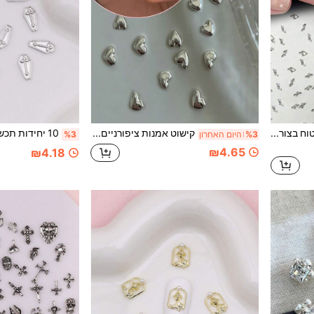
100 יחידות קריסטל זירקוניה שטוח בצורת יהלום מיני 1.5*3 מ"מ לקישוט ציפורניים, אביזרי קריסטל איכותיים לציפורניים DIY, אבני ריינסטון מנצנצות, עיצוב ציפורניים, ציוד לציפורניים, תליוני ציפורניים
קישוט אמנות ציפורניים, לב תלת-ממדי ממתכת כסופה, 20 יחידות אביזרי ציפורניים בסגנון מינימליסטי קוריאני Ins, קישוט אמנות ציפורניים DIY בצורת לב, ציוד לאמנות ציפורניים. תליוני ציפורניים
%3
היום האחרון
%3
₪4.65
₪4.18