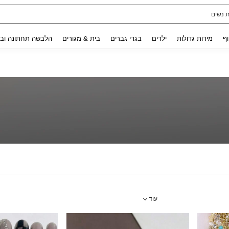
ת נשים
Use up and down arrow keys to חיפוש אחרון and לחפש ולמצוא. Press Enter to select.
וף
מידות גדולות
ילדים
בגדי גברים
בית & מגורים
הלבשה תחתונה ובג
עוד