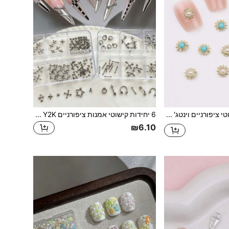
10 יחידות קישוטי ציפורניים וינטג' פנינה וזהב בצורת שמש, אביזרי ציפורניים פרימיום, ציוד DIY רב-שימושי לציפורניים, תליונים לציפורניים
6 יחידות קישוטי אמנות ציפורניים Y2K פאנק מסגסוגת, מתכת כסופה בסגנון גותי רוק, עיטורי ציפורניים בצורת צלב בגדלים מעורבים, אספקת סלון ציפורניים, אביזרי ציפורניים, אבני ציפורניים, קסמי ציפורניים
₪6.10