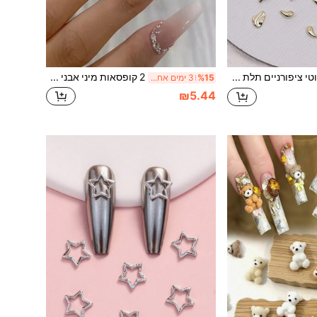
20 יחידות קישוטי ציפורניים תלת מימדיים בסגנון שעועית זהב גיאומטרית בסגנון Y2K, אביזרי ציפורניים, ציוד לציפורניים, אביזרי ציפורניים עשה זאת בעצמך. קישוטי ציפורניים לציפורניים, אבני חן לציפורניים
2 קופסאות מיני אבני חן מעורבות וחרוזי פלדה וקריסטלים שטוחים לקישוטי ציפורניים עם קופסת אחסון קישוטי ציפורניים עשה זאת בעצמך, אבני חן לציפורניים, ציוד לציפורניים
%15
3 ימים אחרונים
₪5.44