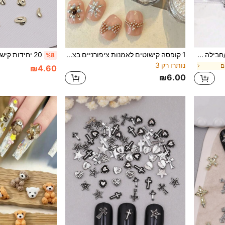
1440 יחידות/חבילה אבני זכוכית נצנצים עם תחתית שטוחה, עיטורי אמנות ציפורניים מזכוכית קריסטל לבנה עגולה שטוחה, מדבקות ציפורניים אקריליות לציפורניים קצרות DIY, קישוט לציפורניים מלאכותיות להדבקה, ציוד לאמנות ציפורניים, אבני ציפורניים, תליוני ציפורניים
1 קופסה קישוטים לאמנות ציפורניים בצבעי מאיירד לסתיו/חורף, פנינה מבריקה רב-שימושית, קופסה גדולה וקטנה של תכשיטי ציפורניים תלת-ממדיים, מדבקות ציפורניים, ציוד למניקור
%8
נותרו רק 3
ם
₪4.60
₪6.00