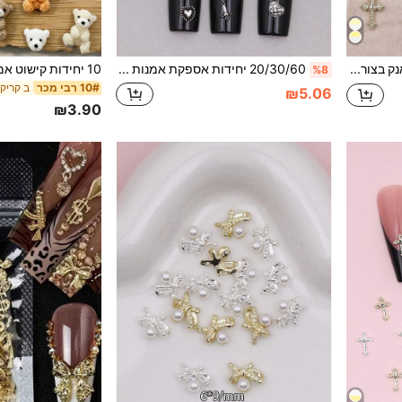
30 יחידות קישוטי ציפורניים פאנק בצורת צלב, אביזרי אופנה קולים לבנות, תערובת אקראית של זהב וכסף, ציוד לאמנות ציפורניים, תכשיטי ציפורניים, אבני חן לציפורניים, קסמי ציפורניים
20/30/60 יחידות אספקת אמנות ציפורניים בסגנון וינטג' צלב, סט עיטורי לב מתכתי Y2K, אביזרי אמנות ציפורניים DIY לסלון פאנק גות' ציפורניים תכשיטי ציפורניים
%8
10# רבי מכר
₪5.06
₪3.90