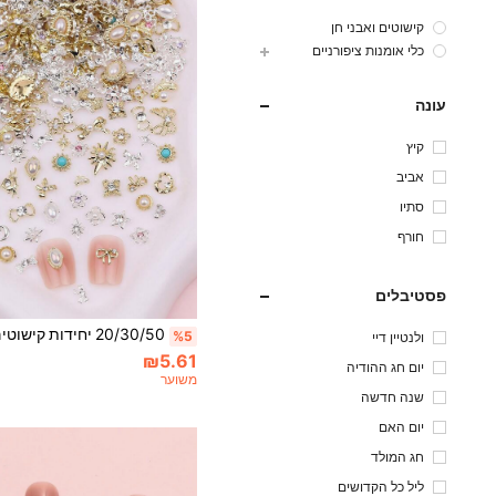
קישוטים ואבני חן
כלי אומנות ציפורניים
עונה
קיץ
אביב
סתיו
חורף
פסטיבלים
%5
ולנטיין דיי
₪5.61
יום חג ההודיה
משוער
שנה חדשה
יום האם
חג המולד
ליל כל הקדושים