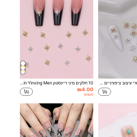
10 יחידות אביזרי עיצוב ציפורניים מינימליסטיים 2YK, אבני חן יוקרתיות לבנות וורודות, קישוט ציפורניים רב-שימושי DIY, מתאים לציפורניים קצרות, ציוד למניקור צרפתי, אבני חן לציפורניים
10 חלקים מיני ריינסטון Jin Yinxing Men עשה זאת בעצמך אמנות אצבע דקורטיבית מקדחת ציפורניים אביזרי ציפורניים דקורטיביים. ציוד לציפורניים ציפורניים קמעות ציפורניים אבני חן לציפורניים
₪4.00
משוער