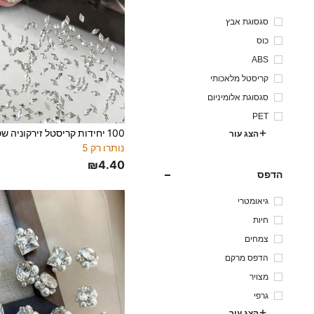
סגסוגת אבץ
כוס
ABS
קריסטל מלאכותי
סגסוגת אלומיניום
PET
הצג עור
נותרו רק 5
₪4.40
הדפס
גיאומטרי
חיות
צמחים
הדפס מרקם
מצויר
גרפי
הצג עור