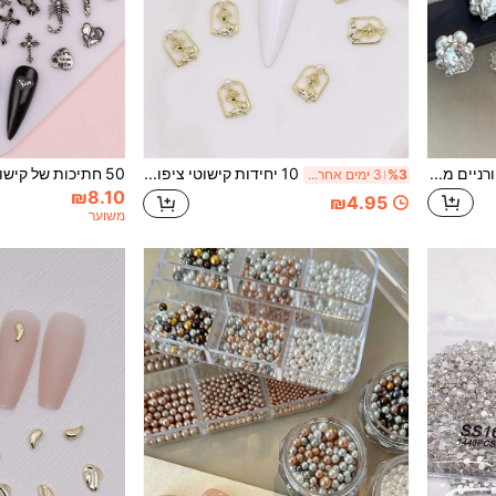
סט 5 יחידות קישוטי אמנות ציפורניים מקוביק זירקוניה, פנינים וריינסטון, אבני ציפורניים תלת-ממדיות מבריקות יוקרתיות בצורת אובל, תכשיטי ציפורניים, אביזרי אמנות ציפורניים, קסמי ציפורניים
10 יחידות קישוטי ציפורניים מסגסוגת מתכת, ורד מעודן עם עיטורי פנינים, ציוד לציור ציפורניים
%3
3 ימים אחרונים
₪8.10
₪4.95
משוער