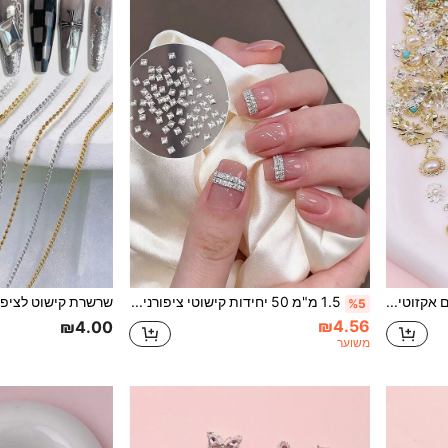
20/30/50 יחידות קישוטים אקזוטיים וינטג' מינימליסטיים למסמריים: כוכבי ים, כוכבים, ירחים, פרחים, סרטים, אבני חן אובליות, קריסטלים וסגסוגת, תכשיטי ציפורניים DIY, אבני ציפורניים, ציוד לאמנות ציפורניים, קסמי ציפורניים
1.5 מ"מ 50 יחידות קישוטי ציפורניים קוביות זירקוניה שטוחות, אבני ציפורניים מרובעות מבריקות, אמנות ציפורניים DIY, תכשיטי ציפורניים, קסמי ציפורניים
%5
₪4.56
₪4.00
משוער