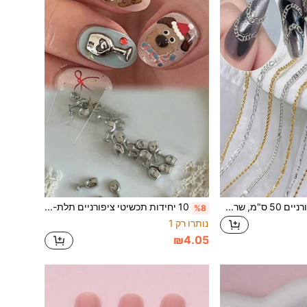
שרשרת קישוט לציפורניים 50 ס"מ, שרשרת חרוצים עמידה לדהייה בזהב וכסף, אביזרי תכשיטי ציפורניים עמידים בעבודת יד, קסמי ציפורניים
10 יחידות תכשיטי ציפורניים תלת-ממדיים בצורת כוס יין ממתכת, סגנון Ins מצחיק, DIY בעבודת יד, צבע כסוף מסגסוגת, קישוט לציפורניים, ציוד לציפורניים
%8
נותרו רק 1
₪4.05