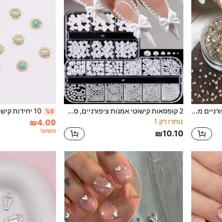
1 קופסה ערכת חומרי עיצוב ציפורניים מעורבבים ידנית עם פפיון וזירקוניה, משולש שקוף לבן מנצנץ, כדור פלדה בצורת T, עיצוב ציפורניים DIY בעבודת יד עם ריינסטון, אבני ציפורניים, אביזרי ציפורניים, תליוני ציפורניים
2 קופסאות קישוטי אמנות ציפורניים, סט אביזרי ציפורניים עם סרט לבן, פנינה וخرז פלדה, ציוד לאמנות ציפורניים, תליונים לציפורניים
%5
נותרו רק 1
₪4.09
משוער
₪10.10