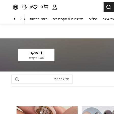
0
0
די שינה
נעליים
תכשיטים & אקססוריס
ביוטי ובריאות
טקסטיל לבית
ט
עוקב
1.4K עוקבים