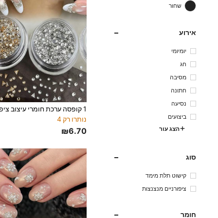
שחור
אירוע
יומיומי
חג
מסיבה
חתונה
נסיעה
ביצועים
נותרו רק 4
הצג עור
₪6.70
סוג
קישוט תלת מימד
ציפורניים מנצנצות
חומר