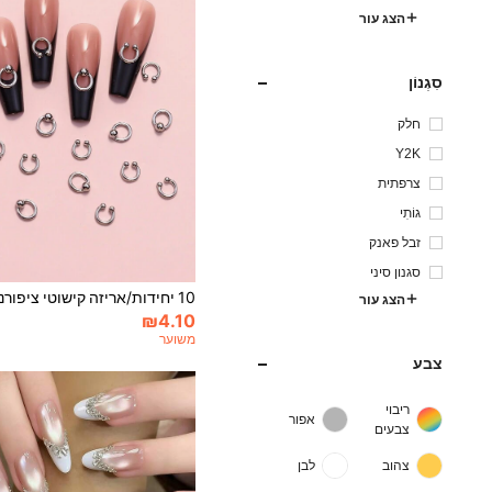
הצג עור
סִגְנוֹן
חלק
Y2K
צרפתית
גוֹתִי
זבל פאנק
סגנון סיני
הצג עור
₪4.10
משוער
צבע
ריבוי
אפור
צבעים
צהוב
לבן