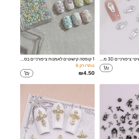
10 יחידות תכשיטי ציפורניים 3D מסגסוגת בסגנון וינטג' של צלב להלווין, אביזרי ציפורניים להלווין, ציוד למניקור
1 קופסה קישוטים לאמנות ציפורניים בסגנון מקרון מיני צבעים מעורבים פנינה רעננות לקיץ, סט חומרי פרחים מחרוזי זרע אירידיסנטיים, קישוט אמנות ציפורניים, ציוד לציפורניים, תכשיטי ציפורניים
נותרו רק 6
₪4.50