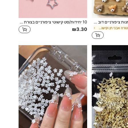
10 יחידות קישוט אמנות ציפורניים דוב קרם לבן תלת-ממדי חמוד בסגנון קריקטורה, אביזרי ציפורניים לבישים מדובסים תלת-ממדיים משרף, אספקת ציפורניים, קסמי ציפורניים
10 יחידות/סט קישוטי ציפורניים בצורת כוכב מטאלי פאנק עשה זאת בעצמך, קישוטי ציפורניים אבני חן לציפורניים, ציוד לציפורניים
ב קריקטורה אבני חן וקישוטים
₪3.30