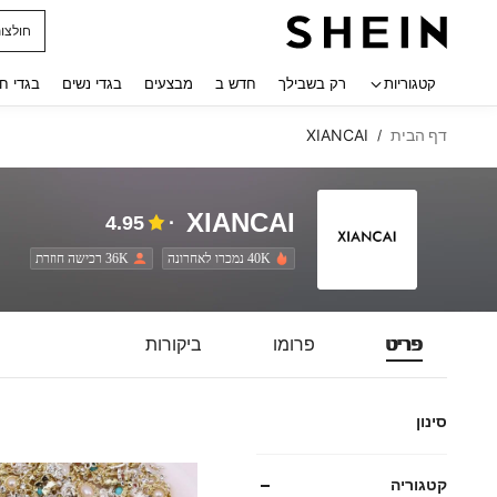
חולצו
 navigate search
קטגוריות
רק בשבילך
חדש ב
מבצעים
בגדי נשים
בגדי ח
דף הבית
XIANCAI
/
XIANCAI
4.95
40K נמכרו לאחרונה
36K רכישה חוזרת
פריט
פרומו
ביקורות
סינון
קטגוריה