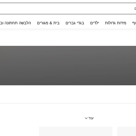
Use up and down arrow keys to חיפוש אחרון and לחפש ולמצוא. Press Enter to select.
וף
מידות גדולות
ילדים
בגדי גברים
בית & מגורים
הלבשה תחתונה ובג
עוד