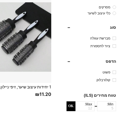
מסרקים
כלי עיצוב לשיער
סוג
מברשת עגולה
ציוד לתספורת
הדפס
פשוט
קולורבלוק
₪11.20
טווח מחירים (ILS)
Max:
Min:
OK