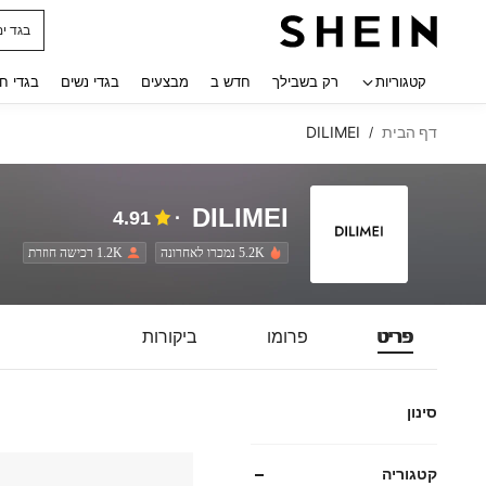
בגד ים
 navigate search
קטגוריות
רק בשבילך
חדש ב
מבצעים
בגדי נשים
בגדי ח
דף הבית
DILIMEI
/
DILIMEI
4.91
5.2K נמכרו לאחרונה
1.2K רכישה חוזרת
פריט
פרומו
ביקורות
סינון
קטגוריה