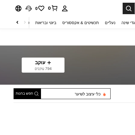
0
0
די שינה
נעליים
תכשיטים & אקססוריס
ביוטי ובריאות
טקסטיל לבית
ט
עוקב
794 עוקבים
מסרקים
חפש בחנות
כלי עיצוב לשיער