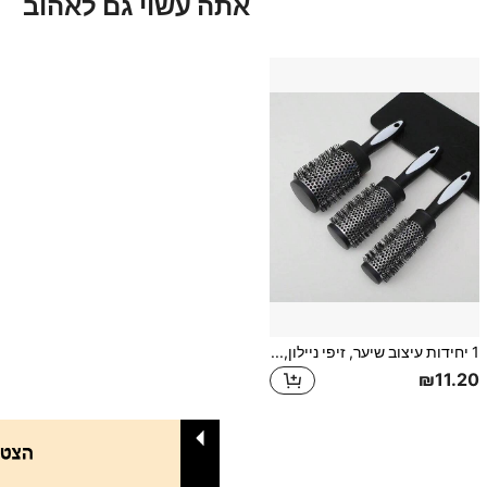
אתה עשוי גם לאהוב
1 יחידות עיצוב שיער, זיפי ניילון, צינור עגול, מברשת גליל שיער עם צינור אלומיניום תרמי, להגדלת נפח השיער וליצירת תלתלים, כלי עיצוב שיער, מברשת שיער, מסרק, מברשת שיער, כלי שיער, מוצרי שיער ואביזרים למספרה, יופי, חזרה לבית הספר, פריטי חובה לחופשה, מברשות, מברשת שיער, מברשת קצה, מברשת שיער, מברשות התרת קשרים, מברשת שיער, מספרה, ציוד לעיצוב שיער, עיצוב שיער, מברשת שיער, מברשת, סט מברשות שיער, מסרק שיער, מסרק לתלתלים, מברשת התרת קשרים, מברשת שיער לנשים, מספרה, ציוד לעיצוב שיער
₪11.20