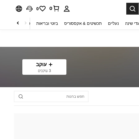
0
0
די שינה
נעליים
תכשיטים & אקססוריס
ביוטי ובריאות
טקסטיל לבית
ט
עוקב
3 עוקבים