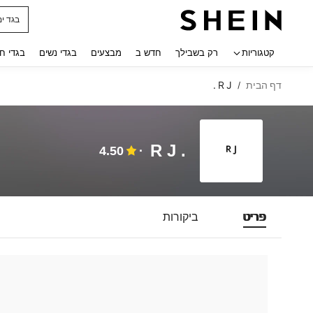
בגד ים
 navigate search
קטגוריות
רק בשבילך
חדש ב
מבצעים
בגדי נשים
בגדי ח
דף הבית
R J .
/
R J .
4.50
פריט
ביקורות