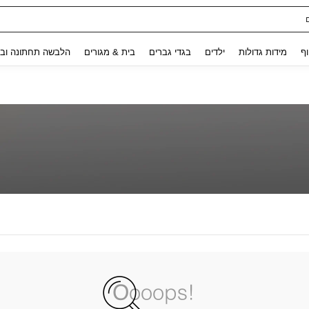
Use up and down arrow keys to חיפוש אחרון and לחפש ולמצוא. Press Enter to select.
וף
מידות גדולות
ילדים
בגדי גברים
בית & מגורים
הלבשה תחתונה ובג