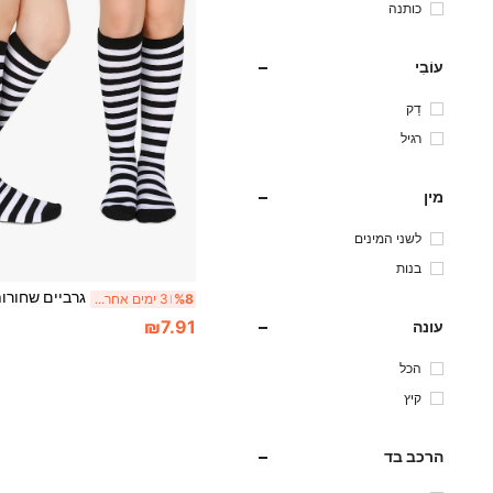
כותנה
עוֹבִי
דַק
רגיל
מין
לשני המינים
בנות
%8
3 ימים אחרונים
₪7.91
עונה
הכל
קיץ
הרכב בד