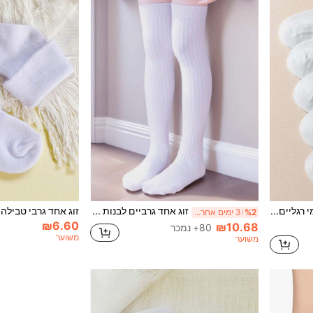
5 זוגות מחממי רגליים לתינוקות לבנים, מתאים לטבילה, סעודת הקודש, בלט, סגנון הראג'וקו, מחממי רגליים נסיכותיים תחרה עם קפלים, מתנה למסיבת חתונה וינטג'
זוג אחד גרביים לבנות מעל הברך, מתאים לילדים גדולים יותר בבית הספר, תלבושת אחידה, מעודדות, מסיבה, הופעה, סגנון רטרו, אסתטיקה של בית הספר JK
%2
3 ימים אחרונים
₪6.60
₪10.68
80+ נמכר
משוער
משוער