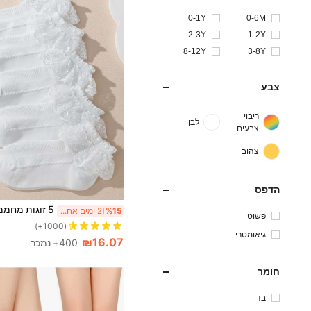
0-1Y
0-6M
2-3Y
1-2Y
8-12Y
3-8Y
צבע
ריבוי
לבן
צבעים
צהוב
הדפס
%15
2 ימים אחרונים
פשוט
(1000+)
גיאומטרי
₪16.07
400+ נמכר
חומר
בד