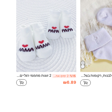
זוג אחד גרבי טבילה לבנות, רקומות בצלב, מתאימות לטבילת תינוקות, טקס הקודש הראשון ואירועים אחרים, עיצוב חפתים, מתאימות לתינוקות ופעוטות, יכולות לשמש כמתנת קודש ראשון או פריט לתינוק לאירוע מיוחד
2 זוגות מחממי רגליים לבנים לתינוקות בן יומם, מחממי רגליים לתינוקות עם לבבות חמודים "אמא אבא", סט מתנה מחממי רגליים יומיומיים, אביזרים מעוצבים, 0-6 חודשים
%15
2 ימים אחרונים
₪6.89