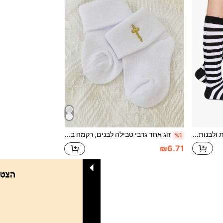
גרביים שחורות ולבנות עם הדפס זברה מעל הברך לילדים, גרביים לתחפושות ליל כל הקדושים לבנים ובנות, גרביים מפוספסות של ליצן, גרביים ארוכות עם כדורגל, צבע אדום וצהוב
זוג אחד גרבי טבילה לבנים, רקמה בצלב, מתאים לטבילת תינוקות, קודש ראשון ואירועים אחרים, עיצוב חפתים, מתאים לתינוקות ופעוטות, יכול לשמש כמתנת קודש ראשון או פריט לתינוק לאירוע מיוחד
%1
₪6.71
1
סך הכל 1 דפים