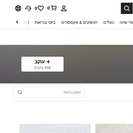
0
0
די שינה
נעליים
תכשיטים & אקססוריס
ביוטי ובריאות
טקסטיל לבית
ט
עוקב
656 עוקבים