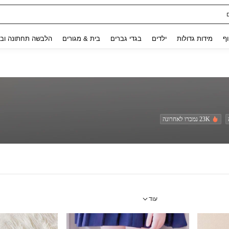
Use up and down arrow keys to חיפוש אחרון and לחפש ולמצוא. Press Enter to select.
וף
מידות גדולות
ילדים
בגדי גברים
בית & מגורים
הלבשה תחתונה ובג
23K נמכרו לאחרונה
עוד