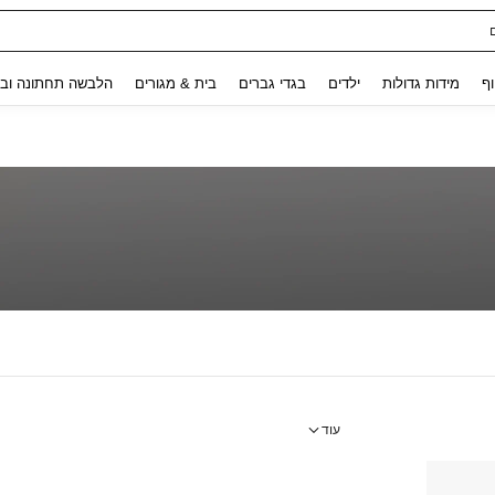
Use up and down arrow keys to חיפוש אחרון and לחפש ולמצוא. Press Enter to select.
וף
מידות גדולות
ילדים
בגדי גברים
בית & מגורים
הלבשה תחתונה ובג
עוד