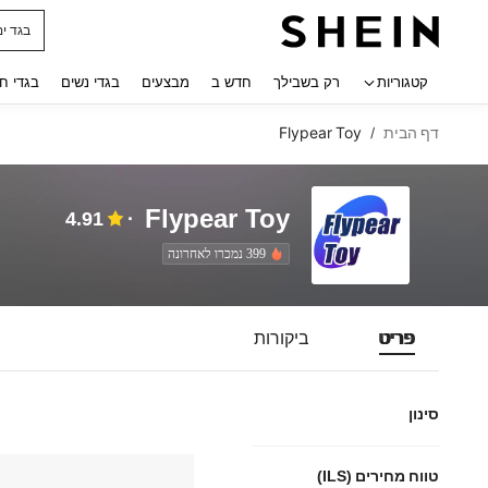
בגד ים
 navigate search
קטגוריות
רק בשבילך
חדש ב
מבצעים
בגדי נשים
בגדי ח
דף הבית
Flypear Toy
/
Flypear Toy
4.91
399 נמכרו לאחרונה
פריט
ביקורות
סינון
טווח מחירים (ILS)