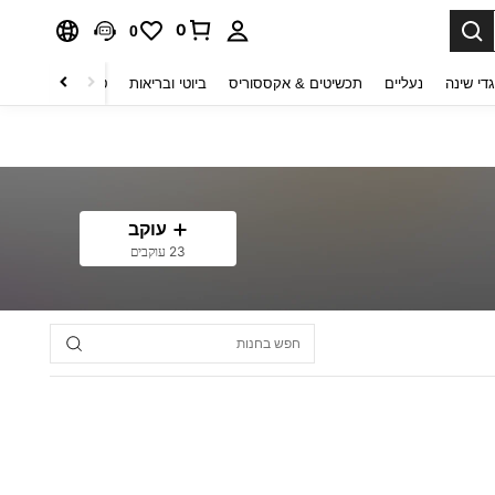
0
0
די שינה
נעליים
תכשיטים & אקססוריס
ביוטי ובריאות
טקסטיל לבית
ט
עוקב
23 עוקבים