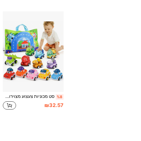
סט מכוניות צעצוע מצוירות של 6/12 יחידות עם משטח משחק/שקית אחסון, סט צעצועי משאית דינוזאור, כלי רכב מונעים על ידי חיכוך, מתאים לפעוטות בני 3-6, מתנת יום הולדת לבנים בני 4-6
%8
₪32.57