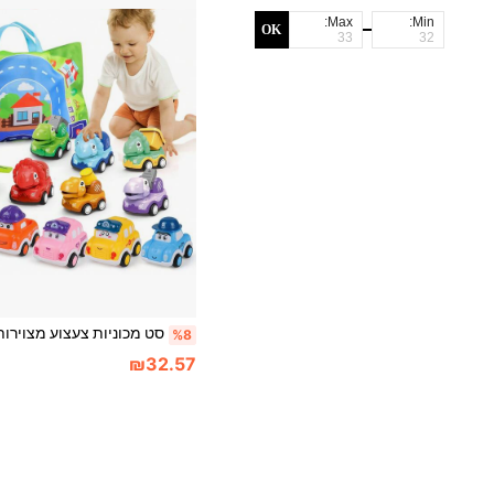
Max:
Min:
OK
%8
₪32.57