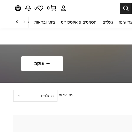
0
0
די שינה
נעליים
תכשיטים & אקססוריס
ביוטי ובריאות
טקסטיל לבית
ט
עוקב
מיין על פי