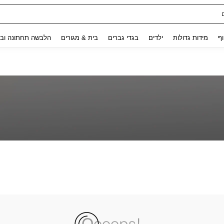
Use up and down arrow keys to חיפוש אחרון and לחפש ולמצוא. Press Enter to select.
וף
מידות גדולות
ילדים
בגדי גברים
בית & מגורים
הלבשה תחתונה ובג