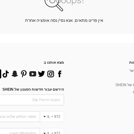
אין פריט מתאים. אנא נסי/ נסה אופציה אחרת
ות
מצא אותנו ב
שר
 SHEIN
הירשם עבור חדשות הסגנון של SHEIN
IL + 972
IL + 972