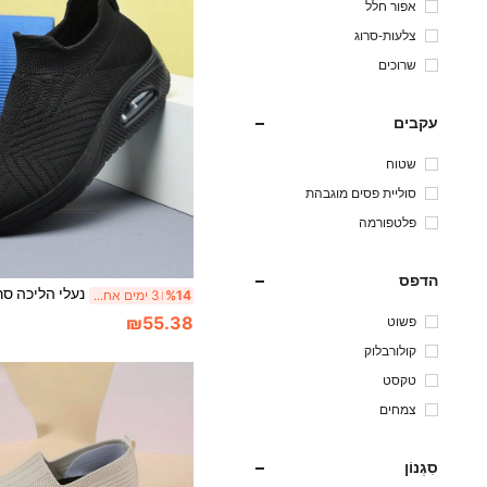
אפור חלל
צלעות-סרוג
שרוכים
עקבים
שטוח
סוליית פסים מוגבהת
פלטפורמה
הדפס
%14
3 ימים אחרונים
₪55.38
פשוט
קולורבלוק
טקסט
צמחים
סִגְנוֹן