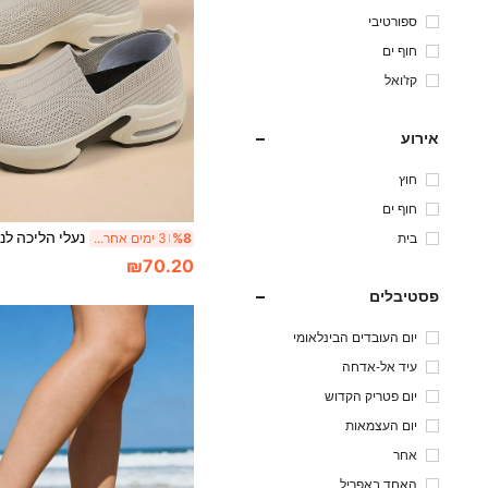
ספורטיבי
חוף ים
קז'ואל
אירוע
חוץ
חוף ים
בית
%8
3 ימים אחרונים
₪70.20
פסטיבלים
יום העובדים הבינלאומי
עיד אל-אדחה
יום פטריק הקדוש
יום העצמאות
אחר
האחד באפריל