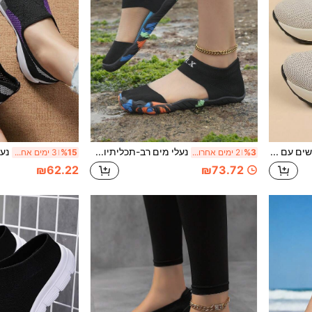
נעלי הליכה לנשים עם סוליה עבה וכרית אוויר, קלות משקל ומאווררות, נעליים מחטבות ומגביחות, חלק עליון מסריג אלסטי, נוחות ומאווררות, אופנתיות ורב-שימושיות
נעלי מים רב-תכליתיות לנשים עם תחושת רגליים חשופות, גרבי חוף למסלולים חוץ-ארץ עם הגנה מפני החלקה, נעלי שחייה גלישה וכושר מהירות ייבוש, נעלי ספורט מים בהתאמה אישית בכתום בהיר
%3
2 ימים אחרונים
%15
3 ימים אחרונים
₪62.22
₪73.72