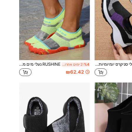
נעלי סניקרס יומיומיות לנשים, נעלי חוץ, נעלי רשת ללא שרוכים, נעלי הליכה נוחות, נעליים לכל העונות, נעלי ריצה בצבע אחיד
RUSHINE נעלי מים מקצועיות חדשות לקיץ לנשים, נעלי שכשוך חיצוניות, מחממי רגליים נושמים לחוף, נעלי שנורקלינג וטיולים, סוליה רכה נגד החלקה, נעלי שחייה חיוניות
%4
2 ימים אחרונים
₪62.42