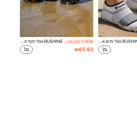
RUSHINE נעלי מים אלסטיות בצבע אחיד לנשים, חלק עליון מבד נושם, סוליה EVA, מתאים ליוגה בתוך הבית, ספורט, שחייה ופעילויות מים, נעלי שחייה תחתון רכות
RUSHINE נעלי חוף חדשות לנשים עם דוגמא פסים ונושמות לחוץ, נעלי אקווה נושמות נגד החלקה לחוף, שכשוך, טיולים רגליים, יחפות, ספורט ימי, שחייה
%14
3 ימים אחרונים
₪65.62