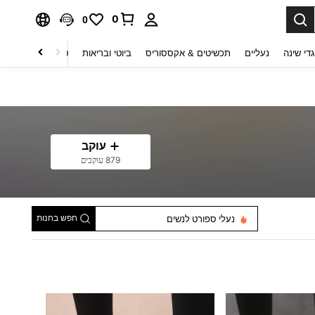
0
0
די שינה
נעליים
תכשיטים & אקססוריס
ביוטי ובריאות
טקסטיל לבית
ט
עוקב
879 עוקבים
חפש בחנות
נעלי ספורט לנשים