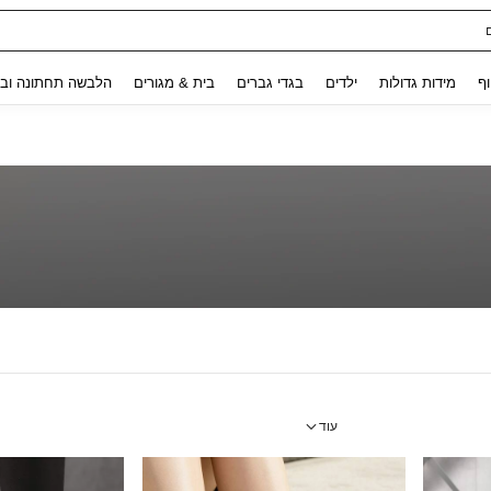
ת נשים
Use up and down arrow keys to חיפוש אחרון and לחפש ולמצוא. Press Enter to select.
וף
מידות גדולות
ילדים
בגדי גברים
בית & מגורים
הלבשה תחתונה ובג
עוד