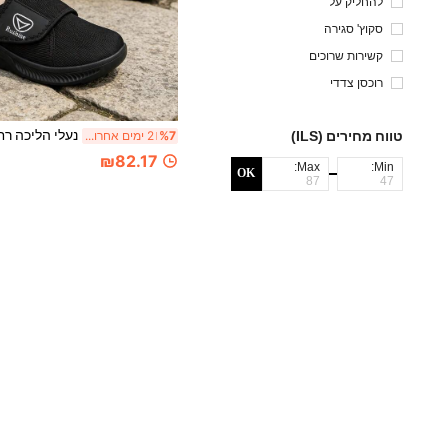
להחליק על
סקוץ' סגירה
קשירות שרוכים
רוכסן צדדי
טווח מחירים (ILS)
%7
2 ימים אחרונים
₪82.17
Max:
Min:
OK