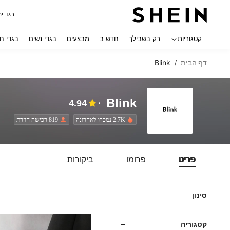
חולצו
 navigate search
קטגוריות
רק בשבילך
חדש ב
מבצעים
בגדי נשים
בגדי ח
דף הבית
Blink
/
Blink
4.94
2.7K נמכרו לאחרונה
819 רכישה חוזרת
פריט
פרומו
ביקורות
סינון
קטגוריה