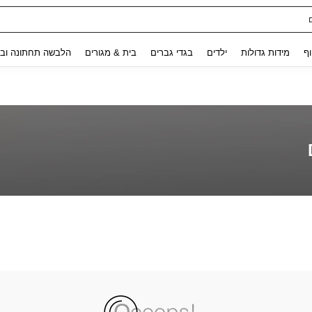
Use up and down arrow keys to חיפוש אחרון and לחפש ולמצוא. Press Enter to select.
וף
מידות גדולות
ילדים
בגדי גברים
בית & מגורים
הלבשה תחתונה ובג