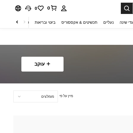
0
0
די שינה
נעליים
תכשיטים & אקססוריס
ביוטי ובריאות
טקסטיל לבית
ט
עוקב
מיין על פי