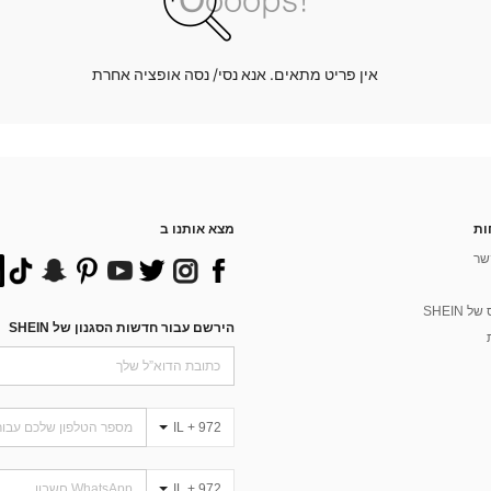
אין פריט מתאים. אנא נסי/ נסה אופציה אחרת
ות
מצא אותנו ב
שר
 SHEIN
הירשם עבור חדשות הסגנון של SHEIN
IL + 972
IL + 972