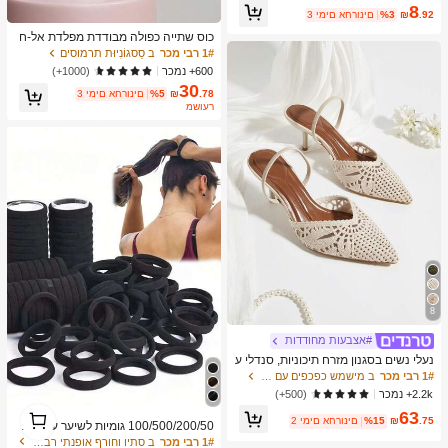
1# רבי מכר
ב סגסוגת ברזל צמידי נשים
8
.92
₪
%3
3 ימים אחרונים
שיעור גבוה של לקוחות חוזרים
כוס שתייה כפולה מבודדת מפלדת אל-ח
לד 316, בקבוק ספורט 2 ב-1 נייד איכותי
1# רבי מכר
ב סַסגוֹנִיוּת תרמוסים
לסטודנטים, בקבוק מים לבית הספר או ל
600+ נמכר
(1000+)
קמפינג
30
.78
₪
%5
3 ימים אחרונים
משוער
8
#אצבעות מחודדות
נעלי נשים בסגנון מזרח תיכוניות, סנדלי ע
קב גבוהים עם גב מחודד וארוגים בצבע
1# רבי מכר
ב מישמש כפכפים עם עקב .
משמש, תלבושות קיץ
2.2k+ נמכר
(500+)
1
63
.75
₪
%15
2 ימים אחרונים
100/500/200/50 גומיות לשיער עבותות
1
לנשים בשחור, מינימליסטיות אופנתיות,
1# רבי מכר
ב סתיו וחורף אופנתי רב-תכליתי אביזרי שיער לנשים