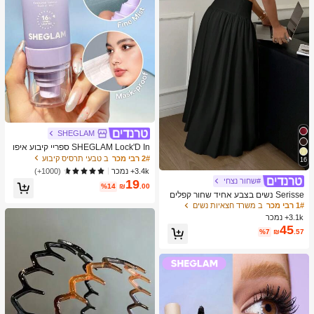
SHEGLAM
SHEGLAM Lock'D In ספריי קיבוע איפו
ר מותג יופי קוסמטיקה איפור לנשים ולנע
2# רבי מכר
ב טבעי תרסיס קיבוע
16
רות
3.4k+ נמכר
(1000+)
#שחור נצחי
19
%14
₪
.00
Serisse נשים בצבע אחיד שחור קפלים
פשוט מזדמן חצאית בינונית
1# רבי מכר
ב משרד חצאיות נשים
3.1k+ נמכר
45
%7
₪
.57