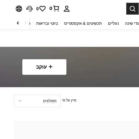
0
0
די שינה
נעליים
תכשיטים & אקססוריס
ביוטי ובריאות
טקסטיל לבית
ט
עוקב
מיין על פי