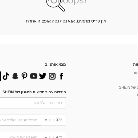
אין פריט מתאים. אנא נסי/ נסה אופציה אחרת
ות
מצא אותנו ב
שר
 SHEIN
הירשם עבור חדשות הסגנון של SHEIN
IL + 972
IL + 972