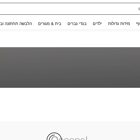
Use up and down arrow keys to חיפוש אחרון and לחפש ולמצוא. Press Enter to select.
וף
מידות גדולות
ילדים
בגדי גברים
בית & מגורים
הלבשה תחתונה ובג