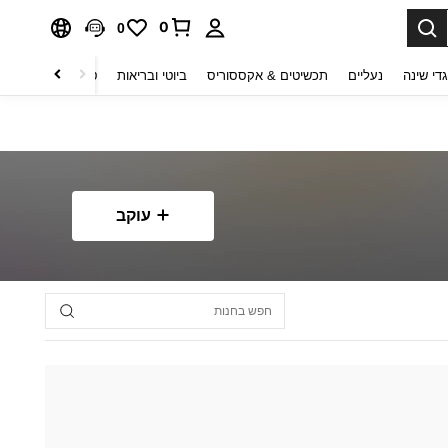
0
0
די שינה
נעליים
תכשיטים & אקססוריס
ביוטי ובריאות
טקסטיל לבית
ט
עוקב