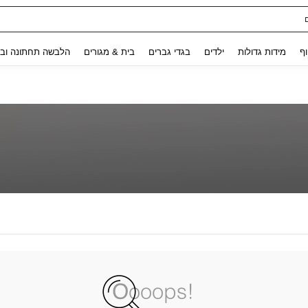
Use up and down arrow keys to חיפוש אחרון and לחפש ולמצוא. Press Enter to select.
וף
מידות גדולות
ילדים
בגדי גברים
בית & מגורים
הלבשה תחתונה ובג