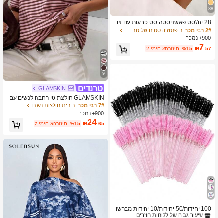
ון
38
28 יח'\סט פאשניסטה סט טבעות עם צו
רת לב עיצוב , גיאומטרי סִגְנוֹן ו בוהו
2# רבי מכר
ב פנטזיה סטים של טבעות לנשים
אֵלֵמֶנט מִבטָא
900+ נמכר
7
.57
₪
%15
2 ימים אחרונים
9
GLAMSKIN
GLAMSKIN חולצת טי רחבה לנשים עם
צוואון עגול, שרוול קצר, פסים בסיסיים, צ
7# רבי מכר
ב בית חולצות נשים
בע חלק, סגנון מינימליסטי יומיומי, ורוד, ק
900+ נמכר
יץ/סתיו
24
.65
₪
%15
2 ימים אחרונים
1# רבי מכר
ב מברשות גבות מברשות עיניים
שיעור גבוה של לקוחות חוזרים
100 יחידות/50 יחידות/10 יחידות מברשו
ת מסקרה, מברשות ריסים עם סיבי ניילון,
1# רבי מכר
1# רבי מכר
ב מברשות גבות מברשות עיניים
ב מברשות גבות מברשות עיניים