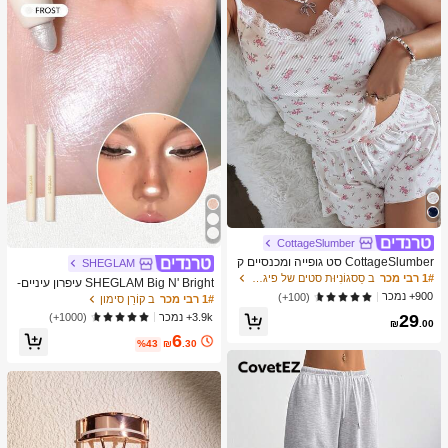
מברשות איפור, מתנה מושלמת, מתנה ע
בורה
CottageSlumber
CottageSlumber סט גופייה ומכנסיים ק
SHEGLAM
צרים סרוגים עם שוליים נצנצים וקונטרס
1# רבי מכר
ב סַסגוֹנִיוּת סטים של פיג'מות לנשים
SHEGLAM Big N' Bright עיפרון עיניים-
ט תחרה
900+ נמכר
Frost מותג יופי קוסמטיקה איפור לנשים ו
(100+)
1# רבי מכר
ב קוֹרֵן סימון
לנערות
3.9k+ נמכר
(1000+)
29
₪
.00
6
%43
₪
.30