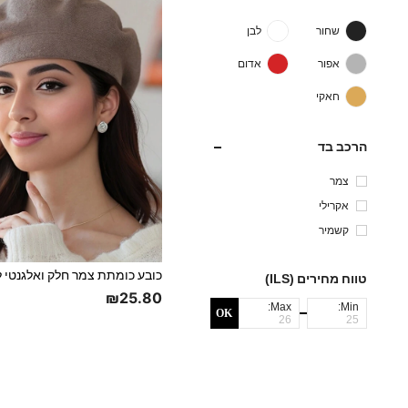
שחור
לבן
אפור
אדום
חאקי
הרכב בד
צמר
אקרילי
קשמיר
טווח מחירים (ILS)
₪25.80
Max:
Min:
OK