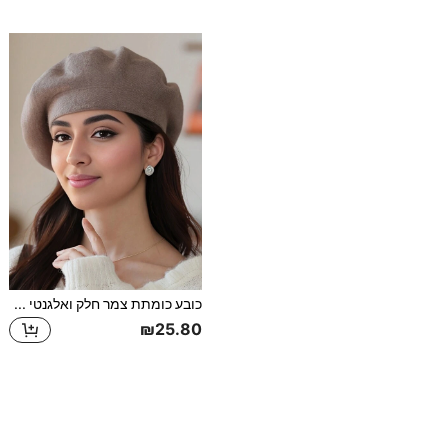
כובע כומתת צמר חלק ואלגנטי לאמנים, חם ועמיד בפני רוח לסתיו/חורף, בצורת דלעת, 1 יחידות
₪25.80