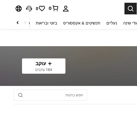
0
0
די שינה
נעליים
תכשיטים & אקססוריס
ביוטי ובריאות
טקסטיל לבית
ט
עוקב
184 עוקבים