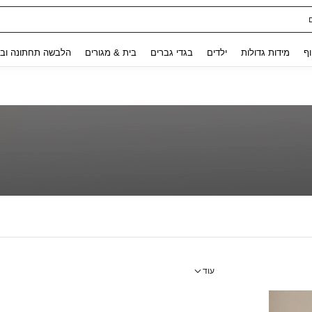
Use up and down arrow keys to חיפוש אחרון and לחפש ולמצוא. Press Enter to select.
וף
מידות גדולות
ילדים
בגדי גברים
בית & מגורים
הלבשה תחתונה ובג
עוד