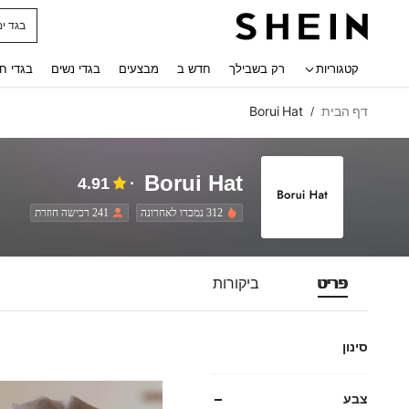
בגד ים
 navigate search
קטגוריות
רק בשבילך
חדש ב
מבצעים
בגדי נשים
בגדי ח
דף הבית
Borui Hat
/
Borui Hat
4.91
312 נמכרו לאחרונה
241 רכישה חוזרת
פריט
ביקורות
סינון
צבע