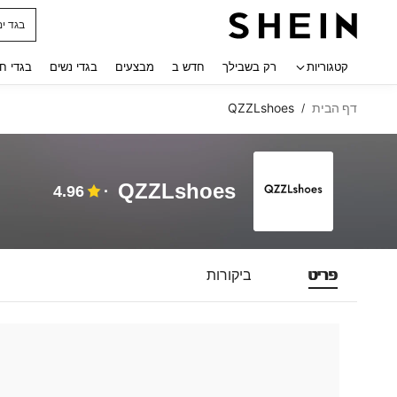
בגד ים
 navigate search
קטגוריות
רק בשבילך
חדש ב
מבצעים
בגדי נשים
בגדי ח
דף הבית
QZZLshoes
/
QZZLshoes
4.96
פריט
ביקורות