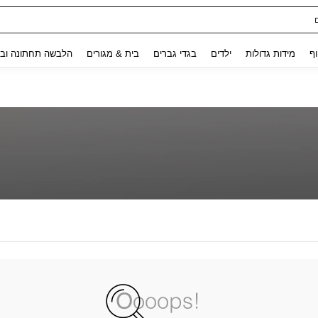
Use up and down arrow keys to חיפוש אחרון and לחפש ולמצוא. Press Enter to select.
וף
מידות גדולות
ילדים
בגדי גברים
בית & מגורים
הלבשה תחתונה ובג