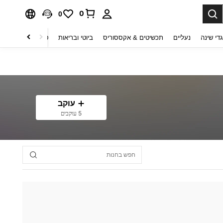
0
0
די שינה
נעליים
תכשיטים & אקססוריס
ביוטי ובריאות
טקסטיל לבית
ט
עוקב
5 עוקבים