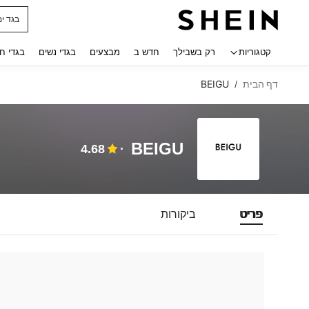
בגד ים
 navigate search
קטגוריות
רק בשבילך
חדש ב
מבצעים
בגדי נשים
בגדי ח
דף הבית
BEIGU
/
BEIGU
4.68
פריט
ביקורות