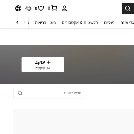
0
0
די שינה
נעליים
תכשיטים & אקססוריס
ביוטי ובריאות
טקסטיל לבית
ט
עוקב
34 עוקבים