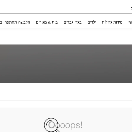
Use up and down arrow keys to חיפוש אחרון and לחפש ולמצוא. Press Enter to select.
וף
מידות גדולות
ילדים
בגדי גברים
בית & מגורים
הלבשה תחתונה ובג