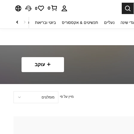
0
0
די שינה
נעליים
תכשיטים & אקססוריס
ביוטי ובריאות
טקסטיל לבית
ט
עוקב
מיין על פי