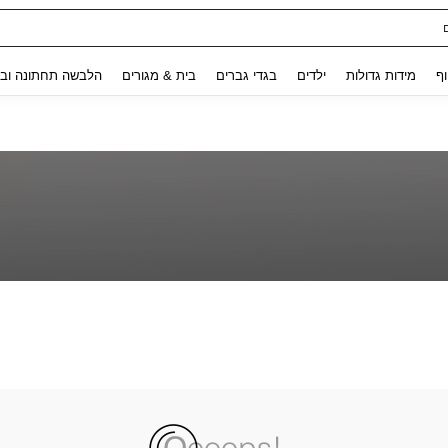
Use up and down arrow keys to חיפוש אחרון and לחפש ולמצוא. Press Enter to select.
וף
מידות גדולות
ילדים
בגדי גברים
בית & מגורים
הלבשה תחתונה ובג