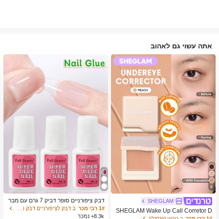
אתה עשוי גם לאהוב
4
דבק ציפורניים סופר דביק 7 גרם עם מבר
SHEGLAM
שת, דבק ג'ל מהיר ייבוש, מתאים לציפורנ
1# רבי מכר
ב דבק לציפורניים דבק ודבק לציפורניים
SHEGLAM Wake Up Call Corretor D
יים מלאכותיות, ציפורני אקריל, ציפורני ה
8.3k+ נמכר
e Cor Para Olheiras-Peach מותג יופי
1# רבי מכר
ב טבעי קונסילר