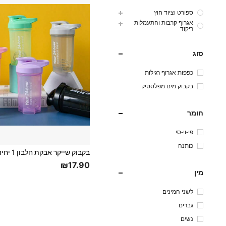
ספורט וציוד חוץ
אגרוף קרבות והתעמלות
ריקוד
סוג
כפפות אגרוף רגילות
בקבוק מים מפלסטיק
חומר
פי-וי-סי
כותנה
₪17.90
מין
לשני המינים
גברים
נשים