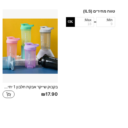
טווח מחירים (ILS)
Max:
Min:
OK
בקבוק שייקר אבקת חלבון 1 יחידה, כוס מיקסר שייק להחלפת ארוחה, בקבוק מים ספורט, קיבולת גדולה, נייד, נשלח צבע אקראי
₪17.90