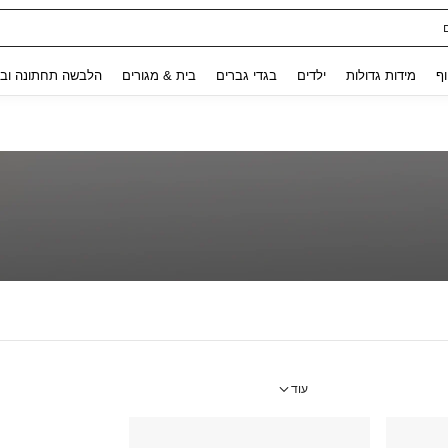
Use up and down arrow keys to חיפוש אחרון and לחפש ולמצוא. Press Enter to select.
וף
מידות גדולות
ילדים
בגדי גברים
בית & מגורים
הלבשה תחתונה ובג
עוד