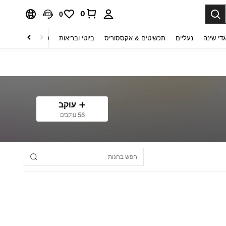
0
0
די שינה
נעליים
תכשיטים & אקססוריס
ביוטי ובריאות
טקסטיל לבית
ט
עוקב
56 עוקבים