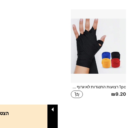
1pc רצועות התנגדות לאיגרוף מקצועיות, רצועת התנגדות לכושר ספורטיבי, רצועת תמיכה אלסטית לאיגרוף
₪9.20