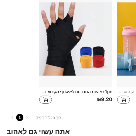
בקבוק שייקר אבקת חלבון 1 יחידה, כוס מיקסר שייק להחלפת ארוחה, בקבוק מים ספורט, קיבולת גדולה, נייד, נשלח צבע אקראי
1pc רצועות התנגדות לאיגרוף מקצועיות, רצועת התנגדות לכושר ספורטיבי, רצועת תמיכה אלסטית לאיגרוף
₪9.20
1
סך הכל 1 דפים
אתה עשוי גם לאהוב