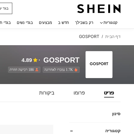
בגד ים
 navigate search
קטגוריות
רק בשבילך
חדש ב
מבצעים
בגדי נשים
בגדי ח
דף הבית
GOSPORT
/
GOSPORT
4.89
1.7K נמכרו לאחרונה
186 רכישה חוזרת
פריט
פרומו
ביקורות
סינון
קטגוריה