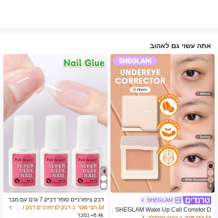
אתה עשוי גם לאהוב
4
דבק ציפורניים סופר דביק 7 גרם עם מבר
SHEGLAM
שת, דבק ג'ל מהיר ייבוש, מתאים לציפורנ
1# רבי מכר
ב דבק לציפורניים דבק ודבק לציפורניים
SHEGLAM Wake Up Call Corretor D
יים מלאכותיות, ציפורני אקריל, ציפורני ה
8.4k+ נמכר
e Cor Para Olheiras-Peach מותג יופי
1# רבי מכר
ב טבעי קונסילר