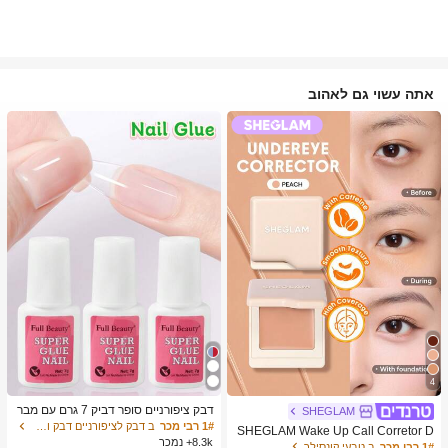
אתה עשוי גם לאהוב
4
דבק ציפורניים סופר דביק 7 גרם עם מבר
SHEGLAM
שת, דבק ג'ל מהיר ייבוש, מתאים לציפורנ
1# רבי מכר
ב דבק לציפורניים דבק ודבק לציפורניים
SHEGLAM Wake Up Call Corretor D
יים מלאכותיות, ציפורני אקריל, ציפורני ה
8.3k+ נמכר
e Cor Para Olheiras-Peach מותג יופי
1# רבי מכר
ב טבעי קונסילר