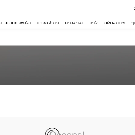
ת נשים
Use up and down arrow keys to חיפוש אחרון and לחפש ולמצוא. Press Enter to select.
וף
מידות גדולות
ילדים
בגדי גברים
בית & מגורים
הלבשה תחתונה ובג