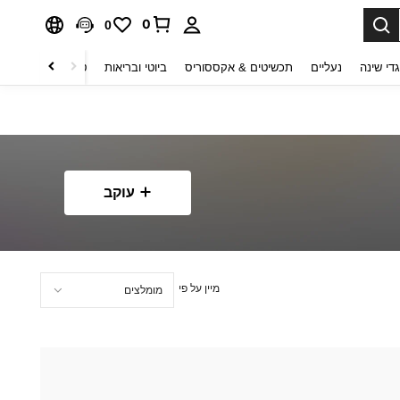
0
0
די שינה
נעליים
תכשיטים & אקססוריס
ביוטי ובריאות
טקסטיל לבית
ט
עוקב
מיין על פי