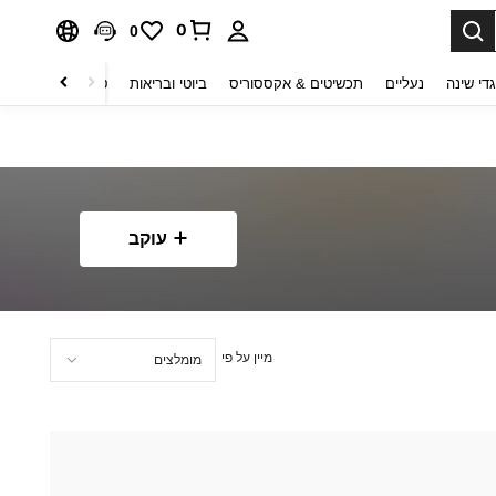
0
0
די שינה
נעליים
תכשיטים & אקססוריס
ביוטי ובריאות
טקסטיל לבית
ט
עוקב
מיין על פי