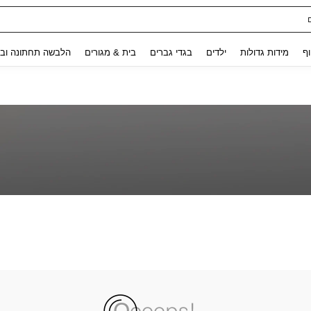
Use up and down arrow keys to חיפוש אחרון and לחפש ולמצוא. Press Enter to select.
וף
מידות גדולות
ילדים
בגדי גברים
בית & מגורים
הלבשה תחתונה ובג