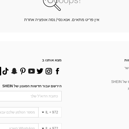
אין פריט מתאים. אנא נסי/ נסה אופציה אחרת
ות
מצא אותנו ב
שר
 SHEIN
הירשם עבור חדשות הסגנון של SHEIN
IL + 972
IL + 972