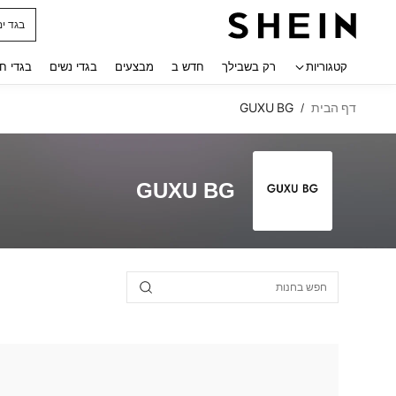
בגד ים
 navigate search
קטגוריות
רק בשבילך
חדש ב
מבצעים
בגדי נשים
בגדי ח
דף הבית
GUXU BG
/
GUXU BG