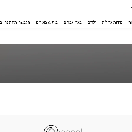
Use up and down arrow keys to חיפוש אחרון and לחפש ולמצוא. Press Enter to select.
וף
מידות גדולות
ילדים
בגדי גברים
בית & מגורים
הלבשה תחתונה ובג