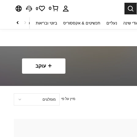
0
0
די שינה
נעליים
תכשיטים & אקססוריס
ביוטי ובריאות
טקסטיל לבית
ט
עוקב
מיין על פי