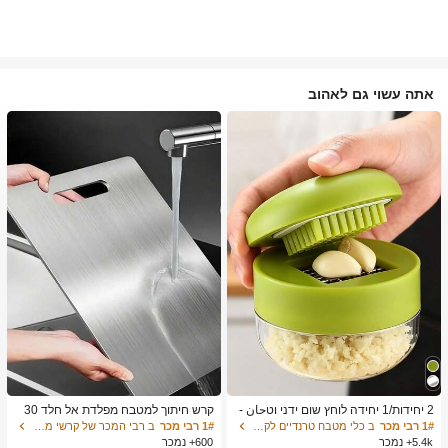
אתה עשוי גם לאהוב
2 יחידות/1 יחידה לוחץ שום ידני וטحان -
קרש חיתוך למטבח מפלדת אל חלד 30
כלי מטבח רב-תכליתי, ניתן להשתמש לקי
4, מתאים לחיתוך בשר, פירות וירקות, קל
1# רבי מכר
ב כלי מטבח טרנדיים לקיץ ולחוץ כלי מטבח אחרים
1# רבי מכר
ב רבי המכר של קרשי מטבח ושטיחים קרשי חיתוך, מחצלות
צוץ, פריסה וטחינה, מתאים לבית, מסעד
לניקוי, לבישול ביתי
5.4k+ נמכר
600+ נמכר