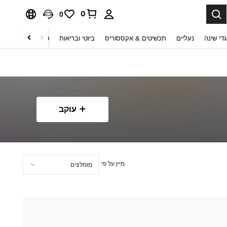
0
0
די שינה
נעליים
תכשיטים & אקססוריס
ביוטי ובריאות
טקסטיל לבית
ט
עוקב
מיין על פי