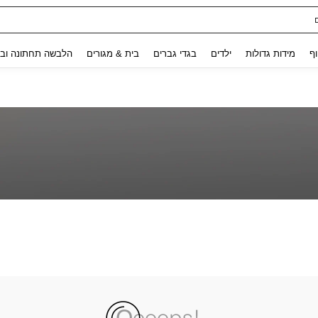
Use up and down arrow keys to חיפוש אחרון and לחפש ולמצוא. Press Enter to select.
וף
מידות גדולות
ילדים
בגדי גברים
בית & מגורים
הלבשה תחתונה ובג