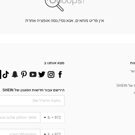
אין פריט מתאים. אנא נסי/ נסה אופציה אחרת
ות
מצא אותנו ב
שר
 SHEIN
הירשם עבור חדשות הסגנון של SHEIN
IL + 972
IL + 972