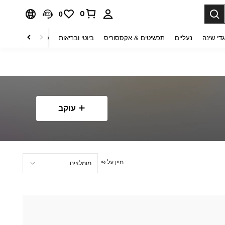
0
0
די שינה
נעליים
תכשיטים & אקססוריס
ביוטי ובריאות
טקסטיל לבית
ט
עוקב
מיין על פי