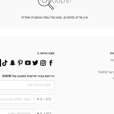
אין פריט מתאים. אנא נסי/ נסה אופציה אחרת
ות
מצא אותנו ב
שר
 SHEIN
הירשם עבור חדשות הסגנון של SHEIN
IL + 972
IL + 972