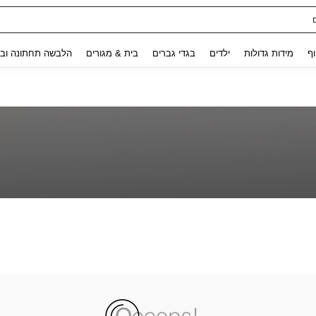
Use up and down arrow keys to חיפוש אחרון and לחפש ולמצוא. Press Enter to select.
וף
מידות גדולות
ילדים
בגדי גברים
בית & מגורים
הלבשה תחתונה ובג