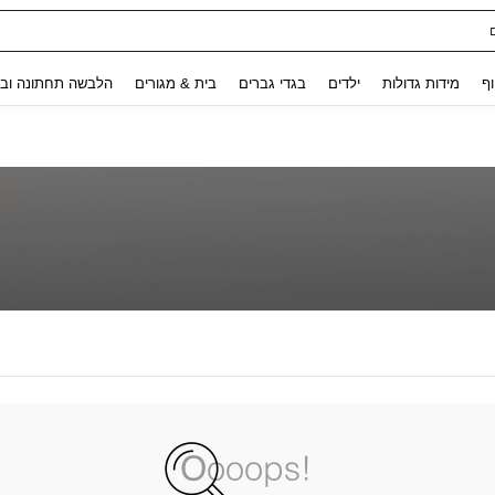
Use up and down arrow keys to חיפוש אחרון and לחפש ולמצוא. Press Enter to select.
וף
מידות גדולות
ילדים
בגדי גברים
בית & מגורים
הלבשה תחתונה ובג