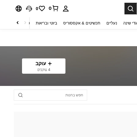
0
0
די שינה
נעליים
תכשיטים & אקססוריס
ביוטי ובריאות
טקסטיל לבית
ט
עוקב
4 עוקבים