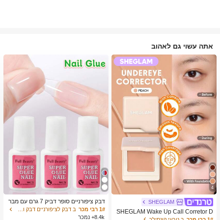
אתה עשוי גם לאהוב
4
דבק ציפורניים סופר דביק 7 גרם עם מבר
SHEGLAM
שת, דבק ג'ל מהיר ייבוש, מתאים לציפורנ
1# רבי מכר
ב דבק לציפורניים דבק ודבק לציפורניים
SHEGLAM Wake Up Call Corretor D
יים מלאכותיות, ציפורני אקריל, ציפורני ה
8.4k+ נמכר
e Cor Para Olheiras-Peach מותג יופי
1# רבי מכר
ב טבעי קונסילר