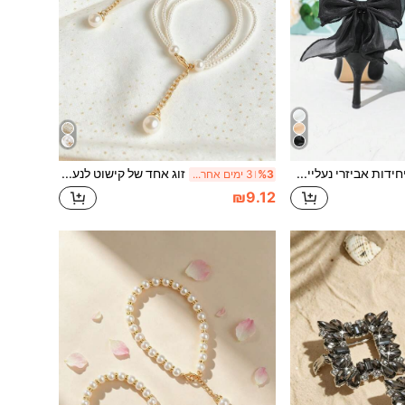
2 יחידות אביזרי נעליים שחורות עם עיטור פרחוני, רשת וקשת, אביזר DIY אופנתי להסרה למסיבה או משתה אלגנטיים, מתאים לנעליים שטוחות, נמוכות או גבוהות, אביזרי נעלי פרפר אלגנטיות לאביב הקיץ
זוג אחד של קישוט לנעליים עם שרשרת מתכת מחרוזי פני מלאכותיים, עיצוב מינימליסטי יוקרתי + סגנון צרפתי רב-שימושי ליומיום, שילוב מושלם של חמימות הפני עם העדינות של נגיעות הזהב, פריט יוקרתי טיפוסי ל"נסיעה לעבודה / דייט", אורך מתכוונן
%3
3 ימים אחרונים
₪9.12