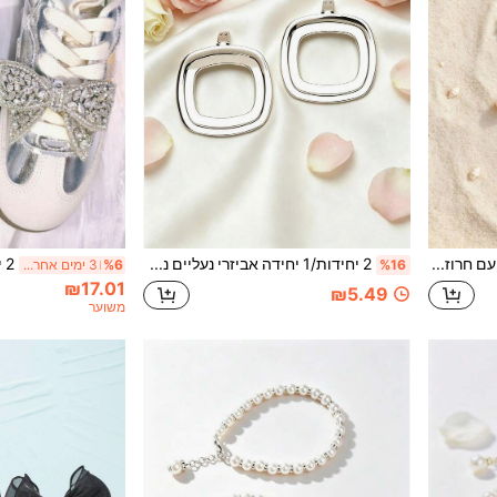
2 יחידות תכשיטי נעליים עם חרוזים, מעוטרים בכוכבי ים, צדפים וחרוזי אורז, סגנון בוהמי + סגנון חופשת חוף, אביזרי נעליים רב-שימושיים ליומיום, פריט יוקרתי טיפוסי ל"נסיעה לעבודה / דייט"
2 יחידות/1 יחידה אביזרי נעליים נשלפים DIY, כסף/זהב, קישוט אבזים מרובע ממתכת אופנתית, נעלי עקב גבוה אלגנטיות, נעליים, נעלי משרד ועסקים, קליפי נעליים לנסיעות, עיצוב חלול, לכל העונות
%16
%6
3 ימים אחרונים
₪17.01
₪5.49
משוער