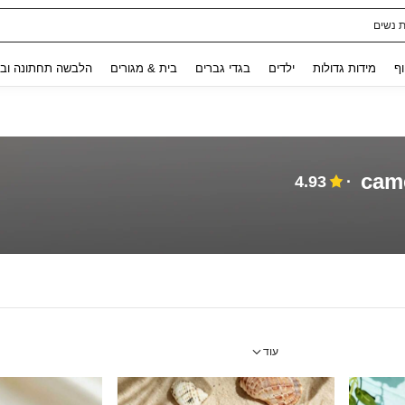
ת נשים
Use up and down arrow keys to חיפוש אחרון and לחפש ולמצוא. Press Enter to select.
וף
מידות גדולות
ילדים
בגדי גברים
בית & מגורים
הלבשה תחתונה ובג
came
4.93
עוד