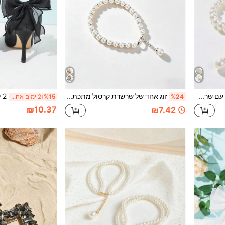
זוג אחד של קישוט נעליים עם שרשרת מתכת מחרוזי פני מלאכותיים, סגנון מינימליסטי יוקרתי + פרח נעליים רב-שימושי בסגנון צרפתי, ניתן לשלב בחופשיות עם נעלי עקב גבוה, כפכפים, סנדלים וכו', פריט פרימיום טיפוסי "מתאים לנסיעות / דייט", אורך מתכוונן
זוג אחד של שרשרת קרסול מתכתית עם פנינים מלאכותיות, אביזר קישוט לנעליים, סגנון מינימליסטי יוקרתי + סגנון צרפתי רב-שימושי ליומיום, שילוב מושלם של חמימות הפנינים והאלגנטיות של עיטורי זהב, פריט יוקרתי טיפוסי ל"נסיעה לעבודה / דייט", אורך מתכוונן
%24
%15
2 ימים אחרונים
₪10.37
₪7.42