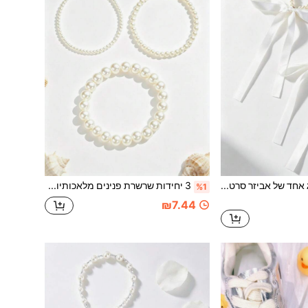
זוג אחד של אביזר סרט עם חרושי פנינה מלאכותית, זמין בלבן, שחור, משמש, ורוד, סגנון מינימליסטי יוקרתי + סגנון צרפתי רב-שימושי ליומיום, תליון לנעליים/קרסול, פריט יוקרתי טיפוסי "מתאים לנסיעה לעבודה / לדייט", אורך מתכוונן
3 יחידות שרשרת פנינים מלאכותיות לקרסול, אביזרי נעליים, סגנון מינימליסטי יוקרתי + סגנון צרפתי רב-שימושי ליומיום, שילוב מושלם של חמימות הפנינים והאלגנטיות של עיטורי הזהב, פריט יוקרתי טיפוסי "מתאים לנסיעות / דייט"
%1
₪7.44