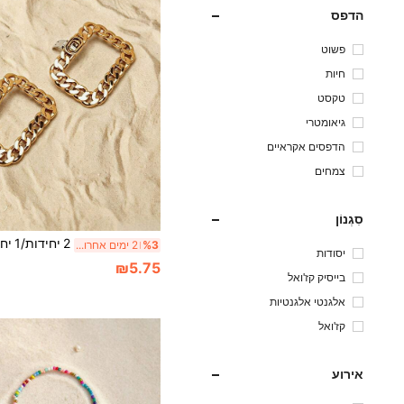
הדפס
פשוט
חיות
טקסט
גיאומטרי
הדפסים אקראיים
צמחים
סִגְנוֹן
%3
2 ימים אחרונים
יסודות
₪5.75
בייסיק קז'ואל
אלגנטי אלגנטיות
קז'ואל
אירוע