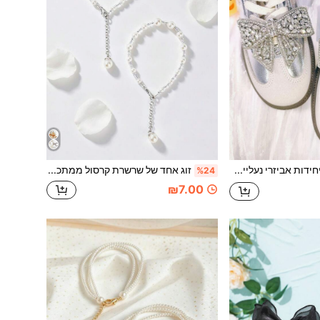
2 יחידות אביזרי נעליים אבזם קשת מתכת עם דקור קריסטל ריינסטון, מתאים למגפיים, נעלי ספורט, תיקים וביגוד, קישוטים רב שימושיים בעשה זאת בעצמך (נעליים לא כלולות)
זוג אחד של שרשרת קרסול ממתכת עם פניני דמוי פנינה, אביזר נעליים בסגנון מינימליסטי יוקרתי + סגנון צרפתי רב-שימושי ליומיום, ניתן לשלב בחופשיות עם נעלי עקב גבוה, כפכפים, סנדלים וכו', פריט יוקרתי טיפוסי "מתאים לנסיעה לעבודה / דייט", אורך מתכוונן
%24
₪7.00