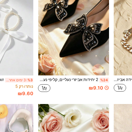
2 יחידות/1 יחידה אביזרי קישוט נעליים נשלפים DIY, חום/כסף, קישוט אבזים מרובע ממתכת אופנתית, נעלי עקב גבוה אלגנטיות, נעליים, נעלי משרד ועסקים, אבזים לנעליים, נסיעות, עיצוב חלול, לכל העונות
2 יחידות אביזרי נעליים, קליפי נעליים, קישוט פפיון שחור עם אבני חן תלת-ממדיות, מתאים לקישוט סנדלים, תיקים וכפכפים
%24
%3
3 ימים אחרונים
נותרו רק 5
₪9.10
₪9.60