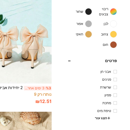
ריבוי
שחור
צבעים
לבן
אפור
צהוב
חאקי
חום
פרטים
אבני חן
פנינים
שרשרת
%3
3 ימים אחרונים
נותרו רק 9
פפיון
₪12.51
מתכת
טיפת מים
הצג עור