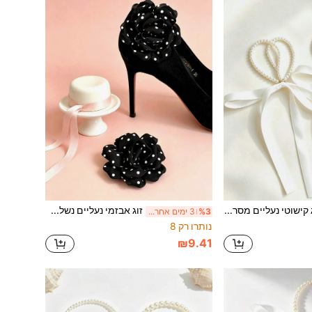
זוג קישוטי נעליים מסרטה עם חרוזי פנינה מלאכותית, זמין בלבן, שחור, משמשים וורוד, עיצוב מינימליסטי יוקרתי + סגנון צרפתי רב-שימושי ליומיום, שילוב מושלם של חמימות הפנינים והאלגנטיות של נגיעות זהב, פריט יוקרתי טיפוסי ל"נסיעה לעבודה / דייט", אורך מתכוונן
זוג אבזמי נעליים נשלפים, אביזרי פרחים לכל העונות עם אפשרויות של נקודות לבנות ונקודות שחורות, אופנתיים ואלגנטיים, מתאימים לנעלי חתונה, כפכפי חוץ, נעלי עסקים, נעלי עקב גבוה, פאמפס, נעליים שטוחות ועוד
%3
3 ימים אחרונים
נותרו רק 8
₪9.41