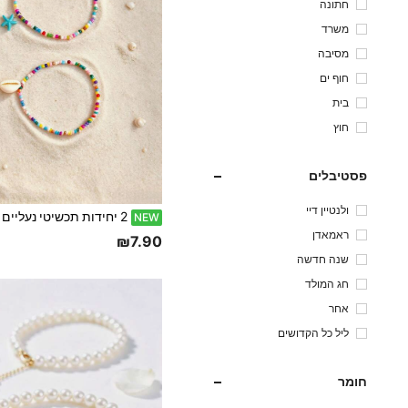
חתונה
משרד
מסיבה
חוף ים
בית
חוץ
פסטיבלים
ולנטיין דיי
NEW
ראמאדן
₪7.90
שנה חדשה
חג המולד
אחר
ליל כל הקדושים
חומר