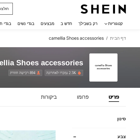
חולצו
 navigate search
קטגוריות
רק בשבילך
חדש ב
מבצעים
בגדי נשים
בגדי ח
דף הבית
camellia Shoes accessories
/
llia Shoes accessories
2.5K נמכרו לאחרונה
894 רכישה חוזרת
פריט
פרומו
ביקורות
סינון
צבע