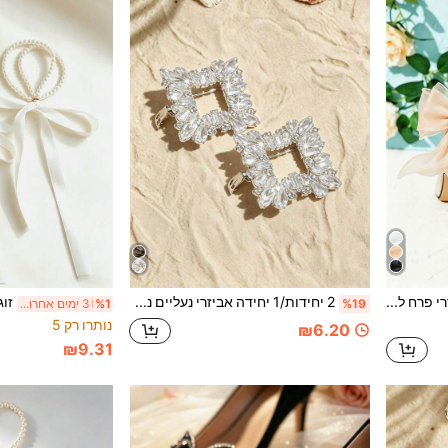
2 יחידות אביזרי פרח לנעלי נשים בצבע משמש, קישוט אבזם נעל עם פפיון רשת, אביזרי נעליים נשלפים לעיצוב עצמי אופנתיים ואלגנטיים למסיבות ובנקרטים, לנעליים שטוחות, עקב נמוך ועקב גבוה, רב-שימושי
2 יחידות/1 יחידה אביזרי נעליים נשלפים DIY, שחור/שקוף, קישוט אבזים ריבועי עם ריינסטון אופנתי, נעלי עקב גבוה אלגנטיות, נעליים, נעלי משרד ועסקים, קליפי נעליים לנסיעות, עיצוב חלול, לכל העונות
%19
%1
3 ימים אחרונים
נותרו רק 5
₪6.20
₪9.31