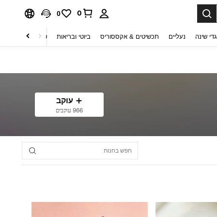
0
0
די שינה
נעליים
תכשיטים & אקססוריס
ביוטי ובריאות
טקסטיל לבית
ט
עוקב
966 עוקבים