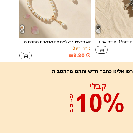
2 יחידות/1 יחידה אביזרי נעליים נשלפים DIY, שחור/שקוף, קישוט אבזים ריבועי עם ריינסטון אופנתי, נעלי עקב גבוה אלגנטיות, נעליים, נעלי משרד ועסקים, קליפי נעליים לנסיעות, עיצוב חלול, לכל העונות
זוג תכשיטי נעליים עם שרשרת מתכת מחרוזי פני מלאכותיים, אביזר נעליים יוקרתי מינימליסטי בסגנון צרפתי רב-שימושי ליומיום, שילוב מושלם של חמימות הפניאלים ואלגנטיות של עיטורי זהב, פריט יוקרתי טיפוסי "מתאים לנסיעה לעבודה / לדייט", אורך מתכוונן
נותרו רק 8
₪9.80