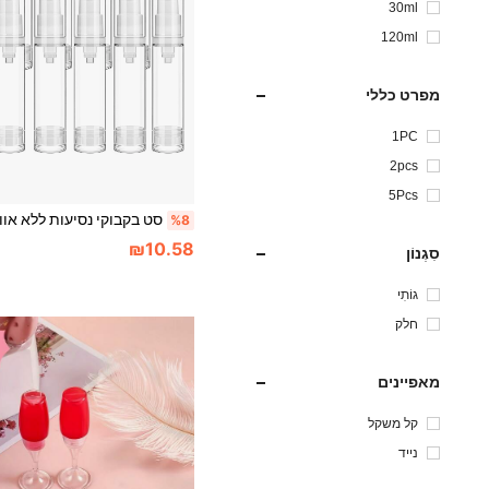
30ml
120ml
מפרט כללי
1PC
2pcs
5Pcs
%8
₪10.58
סִגְנוֹן
גוֹתִי
חלק
מאפיינים
קל משקל
נייד