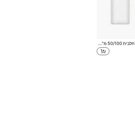
בקבוק ספריי זכוכית חלבית 50/100 מ"ל, מרסס ערפל עדין 3-חבילות, בקבוקי נסיעות עמידים בפני UV