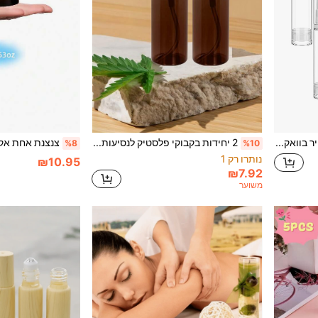
סט בקבוקי נסיעות ללא אוויר בוואקום, שקוף למילוי חוזר של משאבה למייקאפ, ג'ל, תמצית וקרם לחות
2 יחידות בקבוקי פלסטיק לנסיעות עם משאבה, בקבוקי קרם פלסטיק 2.11oz/60ml, בקבוקי טיפוח לנסיעות שקופים, בקבוקי ספריי ריקים עם מכסים שחורים, לקרמים, שמנים (חום), בקבוקים ומכלים לנסיעות, מתקן משאבה למילוי חוזר לקוסמטיקה
%8
%10
נותרו רק 1
₪10.95
₪7.92
משוער