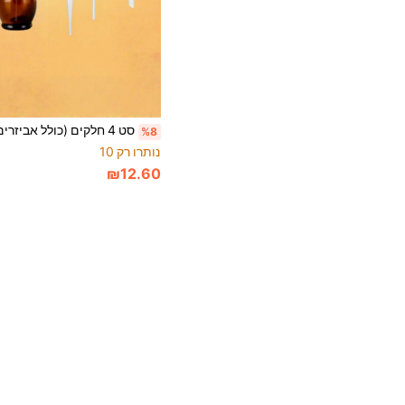
%8
נותרו רק 10
₪12.60