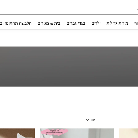
ת נשים
Use up and down arrow keys to חיפוש אחרון and לחפש ולמצוא. Press Enter to select.
וף
מידות גדולות
ילדים
בגדי גברים
בית & מגורים
הלבשה תחתונה ובג
עוד