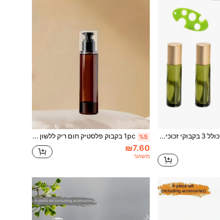
סט 6 חלקים (כולל 3 בקבוקי זכוכית 10 מ"ל בירוק זית, 1 משפך, 1 פיפטה, 1 גלגלת למריחה), בקבוקי גלגלת ירוקים לשמנים אתריים, בקבוקי גלגלת זכוכית 10 מ"ל, בקבוקי גלגלת בושם נסיעות עמידים לדליפה (ירוק זית)
1pc בקבוק פלסטיק חום ריק ללשון ללא אוויר עם משאבת לوشن, מיכל אחסון קוסמטי ניתן למילוי עם ראש משאבה שחור ומכסה שקוף, בקבוק קטן בוואקום, בקבוק נסיעות ומיכל, משאבת לوشن קוסמטית למילוי, 50ml, 120ml, בקבוקי נסיעות, מיכלי נסיעות למוצרי טיפוח, מוצרי טיפוח בגודל נסיעות
%5
₪7.60
משוער