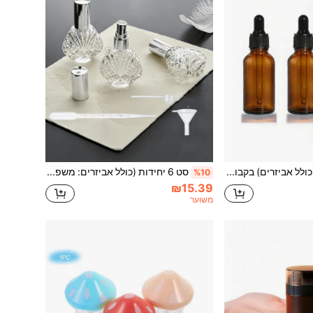
סט 4 חלקים (כולל אביזרים) בקבוק טפטוף, בקבוק טפטוף מזכוכית, 50ML/1.76oz, בקבוק טפטוף מזכוכית חומה, בקבוק טפטוף מזכוכית אטום לדליפות, מתאים לשמנים אתריים, סרומים, שמני שיער ובקבוקי חלוקת נוזלים לנסיעות.
סט 6 יחידות (כולל אביזרים: משפך, טפטפת, מפיץ קש) בקבוק בושם מיני 15 מ"ל מזכוכית, בקבוק בושם ריק עם ספריי למילוי חוזר, מושלם לבושם, ספריי לשיער, מטהר אוויר, ספריי לחדר, ספריי גוף, מוצרי טיפוח ביתיים, ארומתרפיה, ספריי לכרית וכל תערובת אחרת. בקבוק בושם למילוי חוזר,
%10
₪15.39
משוער