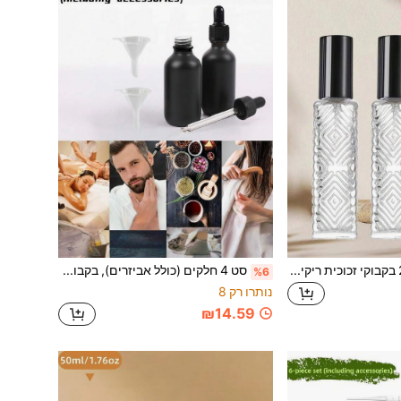
סט 5 יחידות (כולל 2 בקבוקי זכוכית ריקים, טפטפת אחת, ראש ריסוס אחד, משפך אחד) בקבוקי בושם זכוכית מרובעים שקופים ריקים, בקבוקי ריסוס בושם/שמנים אתריים למילוי חוזר (15 מ"ל), בקבוקי ריסוס קוסמטיים למילוי חוזר, בקבוקי זיקוק
סט 4 חלקים (כולל אביזרים), בקבוק טפטוף 1.06oz, בקבוק שמן אתרי מזכוכית שחורה מט, בקבוק טפטוף, מראה יפה, עיצוב חסין דליפה, שאיבה חזקה יותר מתאימה לכל הנוזלים המעורבים, מתאים לעיסוי, סלון טיפוח, סלון תספורות, ארומתרפיה.
%6
נותרו רק 8
₪14.59