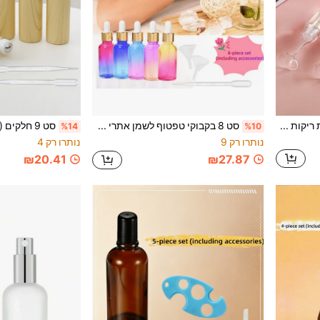
5 יחידות 8ml/0.27oz שפופרות ריקות לשפתון בצורת כוס שוט שקופה, מיכלי שפתון, בקבוקים קטנים למילוי חוזר, מיכלי גלוס לשפתיים לנשים (שקוף)
סט 8 בקבוקי טפטוף לשמן אתרי 30 מ"ל/1.01oz (כולל אביזרים), בקבוקי זכוכית רב-צבעים אטומים לדליפה, משפך ופיפטה - בקבוקי שמן אתרי ריקים לטיפוח אישי ויופי, מתאים למסאז', סלון תספורות וארומתרפיה, סט בקבוקי טפטוף קוסמטיים הניתנים למילוי חוזר
%14
%10
נותרו רק 9
נותרו רק 4
₪20.41
₪27.87