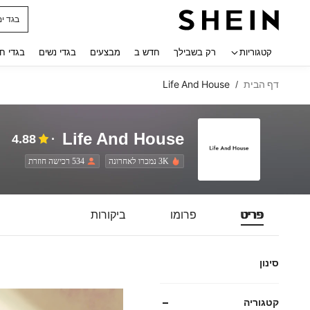
חולצו
 navigate search
קטגוריות
רק בשבילך
חדש ב
מבצעים
בגדי נשים
בגדי ח
דף הבית
Life And House
/
Life And House
4.88
3K נמכרו לאחרונה
534 רכישה חוזרת
פריט
פרומו
ביקורות
סינון
קטגוריה