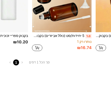
סט 4 חלקים (כולל אביזרים) בקבוק ספריי מזכוכית ענברית 1.06oz, בקבוק ספריי בצורת דלעת עם רסס עדין, כולל משפך ותווית (ענברי, 1oz/30ml) מתאים לאחסון בושם, תערובות, שמנים אתריים או נוזלים אחרים, בקבוק ספריי קוסמטי ניתן למילוי
5 יחידות/סט (כולל אביזרים) בקבוקי גלגול לשמן אתרי 50 מ"ל, בקבוקי זכוכית ענבר למילוי חוזר לשמן קיק, בושם, שמן אתרי, בקבוקי גלגול ריקים מזכוכית חומה למילוי חוזר עם כדור גלגול מפלדת אל חלד, מוליך גלגול, משפך וטפטוף
%8
נותרו רק 1
₪10.20
₪16.74
1
סך הכל 1 דפים