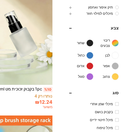
תיק איפור ואחסון
מיכלים למילוי חוזר
צבע
ריבוי
שחור
צבעים
לבן
כחול
אפור
אדום
צהוב
סגול
%10
סוג
נותרו רק 4
₪12.24
מיכלי שמן אתרי
משוער
בקבוק בושם
מיכל חיטוי ידיים
מיכל טיפוח