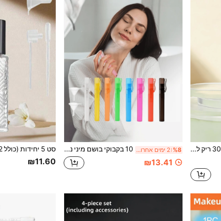
1pc בקבוק זכוכית מט 30ml ריק למילוי חוזר עם משאבה, מיכל למסמך נוזלי, סרום, אמולסיה, דגימות, אחסון לטיולים, בקבוק אחסון למשאבה מתאים לקוסמטיקה, קרם, סרום, שמן, אמולסיה, משאבת קוסמטיקה למילוי חוזר
10 בקבוקי בושם מיני ניידים בצורת עט רב-צבעוניים (עיצוב עם תפס עט, כולל משפך קטן) בקבוקי ספריי דגימה 10 מ"ל, מתיז בושם, בקבוקים ניתנים למילוי, סט נסיעות נייד - 8 צבעים, בקבוקי ספריי קוסמטיקה ניתנים למילוי, בקבוק ספריי מיני, ספריי אלכוג'ל ניתנת למילוי, בקבוק ספריי 3 אונקיות, בקבוק בושם מיני ניתנת למילוי לנסיעות.
%8
2 ימים אחרונים
₪11.60
₪13.41