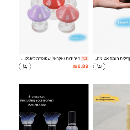
צנצנת אחת אקרילית חומה אטומה לטיולים, חומה חוסם אור, מיכל קרם נסיעות ענבר אחד למילוי חוזר, בקבוקי משאבה מיניאטוריים 15 מ"ל/30 מ"ל/50 מ"ל, בקבוק קוסמטי לטיפוח עור ואקום, בקבוק ומיכל לטיולים, מתקן קוסמטי למילוי חוזר במשאבה
1 יחידות (אקראי) שפופרת ליפגלוס שקופה, מיכל ליפגלוס מפלסטיק בצורת פטרייה בגודל 1.97 אינץ', שפופרת ריקה מיניאטורית למילוי חוזר של מוצרי קוסמטיקה, שפופרת איפור רב פעמית, לנשים (צבעים מעורבים)
%3
₪6.89