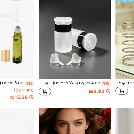
1PC, מעמד למברשות איפור בצורת קפיץ מפלדת אל-חלד, מתלה לייבוש מברשות איפור, מעמד לעטים ומארגן למברשות שיניים, מתאים למשטח האמבטיה, לשולחן האיפור, לשולחן המשרד
סט 4 חלקים (כולל אביזרים), בקבוק משאבה מסוג לחיצה, בקבוק משאבה ריק, ללק, מסיר איפור, מיסלר, טוניק פנים, 2.03oz/60ml, מתאים לחלוקת נוזלים שונים. בקבוק משאבה קוסמטי ניתן למילוי,
%10
%10
נותרו רק 10
₪9.93
₪15.28