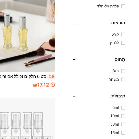
פלדת אל-חלד
הוראות
קורט
ללחוץ
תְחוּם
נוזלי
%9
מִשְׁחָה
₪17.12
קיבולת
5ml
10ml
50ml
15ml