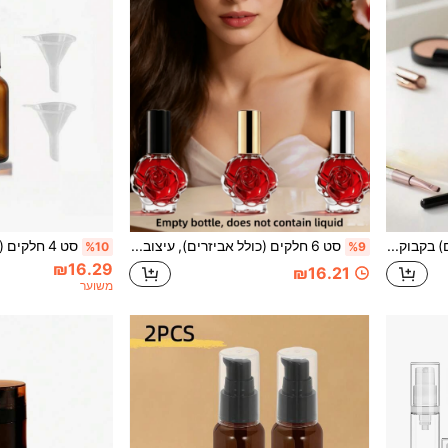
סט 6 חלקים (כולל אביזרים) בקבוק בושם וינטג' למילוי 0.53oz/15ml בקבוק זכוכית ריק בקבוק ספריי מתנה לחתונה קישוט לרכב סט 6 חלקים (כולל אביזרים) ראש ספריי מאלומיניום מצופה אלקטרולית,
סט 6 חלקים (כולל אביזרים), עיצוב בצורת ורד, בקבוק בושם מזכוכית שקופה 10 מ"ל, ראש ספריי מאלומיניום מצופה חשמלית, בקבוק ריק, מתז בושם, בקבוק ספריי מזכוכית למילוי חוזר, בקבוק לשמן אתרי, בקבוק לסרום, עם משפך, קש, מתפעל, בקבוק בושם נייד לנסיעות. ערכת מיכל קוסמטי למילוי חוזר. סט בקבוקי ספריי.
%10
%9
₪16.29
₪16.21
משוער