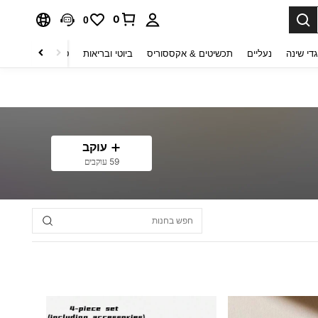
0
0
די שינה
נעליים
תכשיטים & אקססוריס
ביוטי ובריאות
טקסטיל לבית
ט
עוקב
59 עוקבים