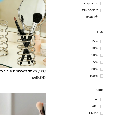
בקבוק קרם
מיכל תמציות
הצג עור
נפח
15ml
10ml
50ml
5ml
30ml
100ml
₪9.90
חומר
כוס
ABS
PMMA