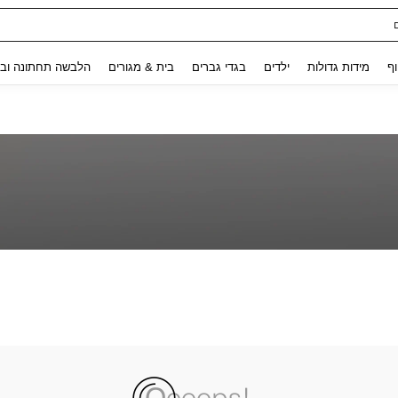
Use up and down arrow keys to חיפוש אחרון and לחפש ולמצוא. Press Enter to select.
וף
מידות גדולות
ילדים
בגדי גברים
בית & מגורים
הלבשה תחתונה ובג