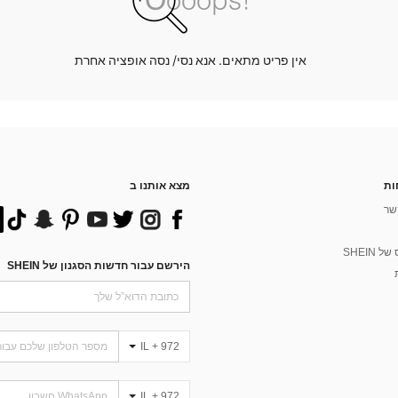
אין פריט מתאים. אנא נסי/ נסה אופציה אחרת
ות
מצא אותנו ב
שר
 SHEIN
הירשם עבור חדשות הסגנון של SHEIN
IL + 972
IL + 972