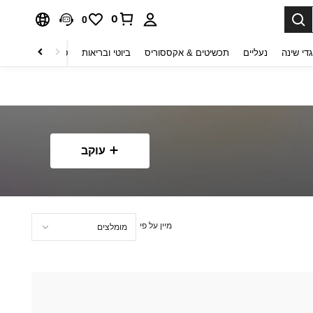
0
0
די שינה
נעליים
תכשיטים & אקססוריס
ביוטי ובריאות
טקסטיל לבית
ט
עוקב
מיין על פי