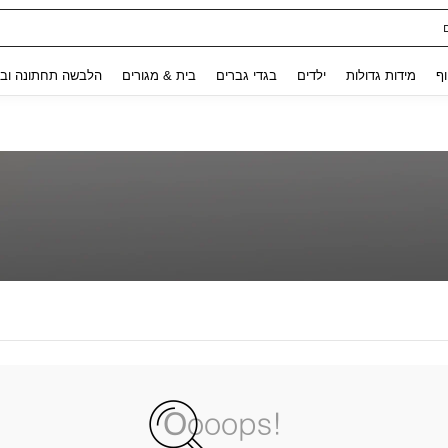
Use up and down arrow keys to חיפוש אחרון and לחפש ולמצוא. Press Enter to select.
וף
מידות גדולות
ילדים
בגדי גברים
בית & מגורים
הלבשה תחתונה ובג