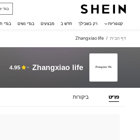
בגד ים
 navigate search
קטגוריות
רק בשבילך
חדש ב
מבצעים
בגדי נשים
בגדי ח
דף הבית
Zhangxiao life
/
Zhangxiao life
4.95
פריט
ביקורות