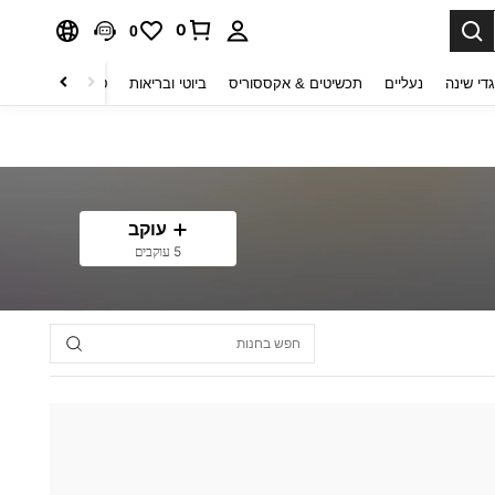
0
0
די שינה
נעליים
תכשיטים & אקססוריס
ביוטי ובריאות
טקסטיל לבית
ט
עוקב
5 עוקבים