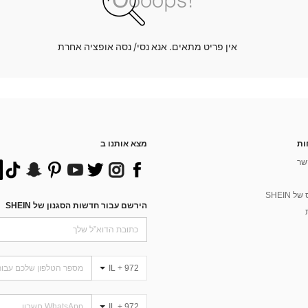
אין פריט מתאים. אנא נסי/ נסה אופציה אחרת
ות
מצא אותנו ב
שר
 SHEIN
הירשם עבור חדשות הסגנון של SHEIN
IL + 972
IL + 972