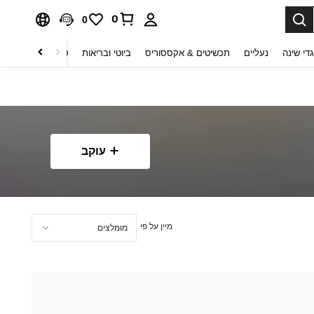
0
0
די שינה
נעליים
תכשיטים & אקססוריס
ביוטי ובריאות
טקסטיל לבית
ט
עוקב
מיין על פי