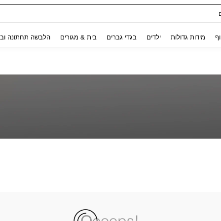
Use up and down arrow keys to חיפוש אחרון and לחפש ולמצוא. Press Enter to select.
וף
מידות גדולות
ילדים
בגדי גברים
בית & מגורים
הלבשה תחתונה ובג