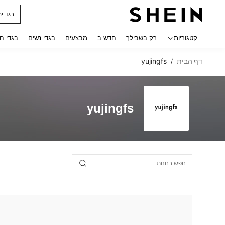
בגד ים
 navigate search
קטגוריות
רק בשבילך
חדש ב
מבצעים
בגדי נשים
בגדי ח
דף הבית
yujingfs
/
yujingfs