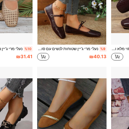
נעלי נשים שטוחות עם כיסוי מלא ועיטור בולט, עיצוב ריבועי של האצבעות, דפוס שזירה משובץ, סגנון וינטג' מיילרד, נעלי לופר PU שמן שחום כהה לנסיעות למשרד, לכל העונות
נעלי מרי ג'יין שטוחות לנשים עם סוליה רכה, עור שמן שעווה מקומט, פפיון, קצה מרובע, גב נמוך, רצועה דקה, סגנון וינטג' ליומיום לכל העונות, חום כהה, עור PU
%10
%9
₪31.41
₪40.13