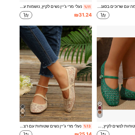
סנדלי פלטפורמה עם שרוכים בסגנון רומי לנשים, אביב/קיץ
נעלי מרי ג'יין נשים לקיץ, נושמות עם חורים ורקמת פרחים בדוגמת רשת, קצה ריבועי, רצועה בודדת עם אבזים, שטוחות, סגנון וינטג' פסטורלי, לשימוש יומיומי ויציאה, אביב/קיץ, צבע חום קרמלי, בד, גב נמוך, סוליה רכה, נעלי בלט
%11
₪31.24
8
נעלי מרי ג'יין שטוחות לנשים לקיץ, נושמות, עם עיטור קרושה חלול בדוגמת עיניים אובליות, קצה רבע, רצועה בודדת, סגנון צרפתי, לנסיעות יומיומיות, ירוקות, מבד פוליאסטר, קז'ואל, גזרה נמוכה
נעלי מרי ג'יין נשים שטוחות עם רצועה בודדת, חלולות, נושמות, תחרה שחורה עם דוגמת פרחים, קצה ריבועי, סגנון וינטג' צרפתי, ליומיום ולנסיעות בכל העונות, סוליה רכה
%13
₪25.14