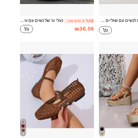
נעליים שטוחות לנשים עם שוליים צבעוניים, טלאים, דוגמא מינימליסטית, שוליים מחודדים, לנשימה עדינה לנסיעות יומיומיות, נעלי לואפרס קז'ואל בצבע חאקי עם סריג
נעלי וג' של נשים עם עיטור כוכב ים מאבני ריינסטון, צבע אחיד, גב עליון רדוד, עיצוב אלגנטי, סגנון סתיו, שחור, חומר זמש מלאכותי, נעלי נסיעות
%13
3 ימים אחרונים
₪36.56
8