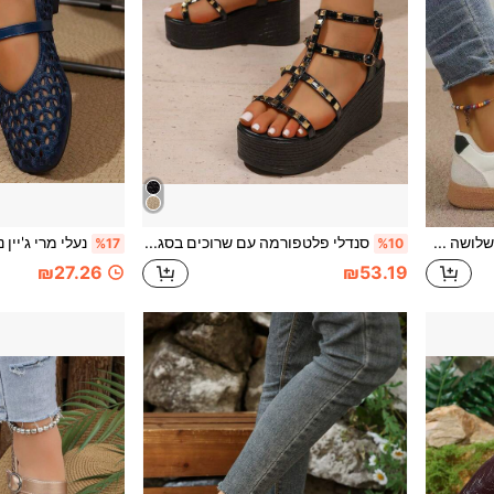
נעלי מול רטרו לנשים עם שלושה פסים, טלאי צבעים ניגודיים, סגנון קז'ואל, סוליית גומי עבה, קצה סגור, נעלי סניקרס ללא שרוכים, נשימה, רב-שימושיות ללבישה בחוץ
סנדלי פלטפורמה עם שרוכים בסגנון רומי לנשים, אביב/קיץ
%17
%10
₪27.26
₪53.19