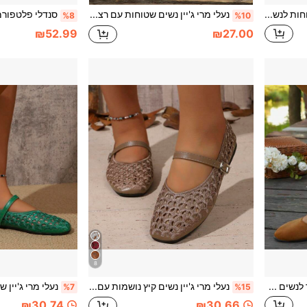
נעלי לופר שטוחות לנשים מעור PU שחור מבריק עם אבזים מתכתיים בצורת סוס, טבעת תנין, קצה ריבועי, נעילה מהירה, סגנון בריטי יוקרתי, מתאים לנסיעות, משרד, לבישה יומית, לכל העונות
נעלי מרי ג'יין נשים שטוחות עם רצועה בודדת, חלולות ומאווררות, תחרה שחורה עם דוגמת פרחים, קצה ריבועי, סוליה רכה, סגנון צרפתי וינטג', לכל העונות, לנסיעות יומיומיות
%8
%10
₪52.99
₪27.00
8
נעלי עקב נמוך לנשים בצבע אחיד, עם קדמה עגולה וגב נמוך, סגנון מינימליסטי צרפתי לנסיעות, לעבודה במשרד וללבישה יומית, אביב וסתיו, נעליים שטוחות מזמש מלאכותי בצבע קרמל
נעלי מרי ג'יין נשים קיץ נושמות עם עיטור קרושה חלול בדוגמת עיניים אובליות, פתיחה מרובעת, רצועה בודדת, סוליה שטוחה, סגנון צרפתי למסעות יומיומיים ויומיומיים, צבע גמל, בד פוליאסטר, גב נמוך
%7
%15
₪30.74
₪30.66