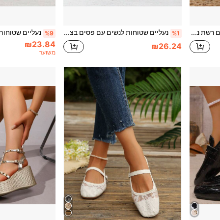
נעלי מול נשים שטוחות עם רשת נושמת, טלאי פרחים תלת-ממדיים, קצה ריבועי, סנדלי חצי-סליפ עם אבזם מתכת בסגנון צרפתי יוקרתי, סנדלי סליפ-און עם תחרה בצבע בז' וקצה סגור לאביב וקיץ
נעליים שטוחות לנשים עם פסים בצבעים נושמות, דוגמת טלאים, בטנה מחודדת, להחליק על, לבוש יומיומי מינימליסטי, לופרס סריג בצבע שחור וחאקי, כל העונה
%9
%1
₪23.84
₪26.24
משוער