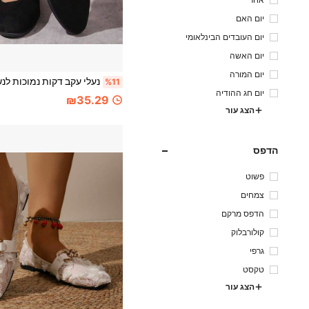
אחר
יום האם
יום העובדים הבינלאומי
יום האשה
יום המורה
%11
יום חג ההודיה
₪35.29
הצג עור
הדפס
פשוט
צמחים
הדפס מרקם
קולורבלוק
גרפי
טקסט
הצג עור