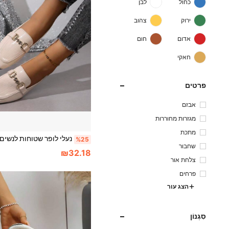
כחול
לבן
ירוק
צהוב
אדום
חום
חאקי
פרטים
אבזם
מגזרות מחוררות
מתכת
%25
שחבור
₪32.18
צלחת אור
פרחים
הצג עור
סִגְנוֹן