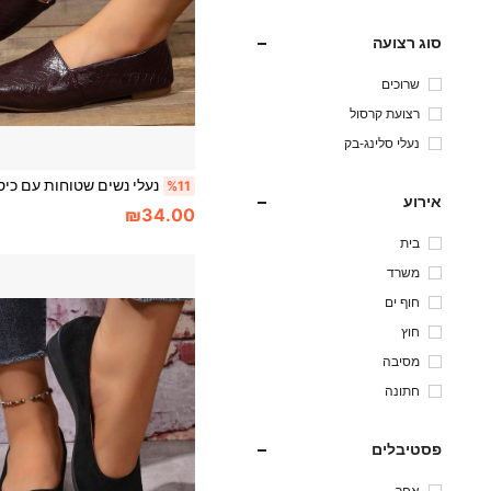
סוג רצועה
שרוכים
רצועת קרסול
נעלי סלינג-בק
%11
אירוע
₪34.00
בית
משרד
חוף ים
חוץ
מסיבה
חתונה
פסטיבלים