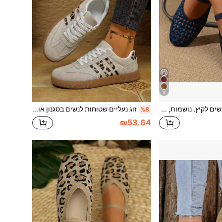
8
נעלי מרי ג'יין נשים לקיץ, נושמות, עם תחרה חלולה בדוגמת עיניים אובליות, קצה רגליים מרובע, רצועה בודדת, סוליה שטוחה, סגנון צרפתי, לנסיעות יומיומיות, כחול, בד פוליאסטר, קז'ואל, גב נמוך
זוג נעליים שטוחות לנשים בסגנון אופנתי עם הדפס נמר וטלאים, סוליית גומי נמוכה, סניקרס ספורטיביות נוחות מעור זמש, רב-שימושיות לכל העונות
%8
₪53.64