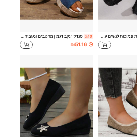
נעליים שטוחות ונמוכות לנשים עם אבזם מתכת ותלת מימד מובלט בדוגמת תחרה פרחונית, שוליים מרובעים, גמישות לדייטים, נסיעות, משרד, כל עונות השנה, בד רשת שחור
סנדלי עקב דגמ'ן מחטבים ומגביהים לנשים, סנדלי עקב דגמ'ן סגנון בוהמי עם רצועה אחורית, פתיחת אצבעות, סוליית פלטפורמה עבה, סגנון פתוח, רב-שימושי, כחול, סנדלי דגמ'ן יומיומיים לקיץ
%10
₪51.16