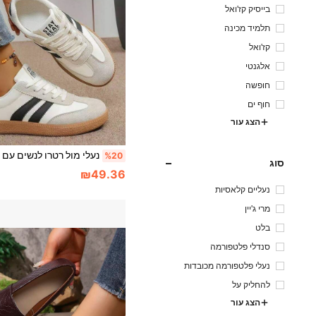
בייסיק קז'ואל
תלמיד מכינה
קז'ואל
אלגנטי
חופשה
חוף ים
הצג עור
%20
סוג
₪49.36
נעליים קלאסיות
מרי ג'יין
בלט
סנדלי פלטפורמה
נעלי פלטפורמה מכובדות
להחליק על
הצג עור