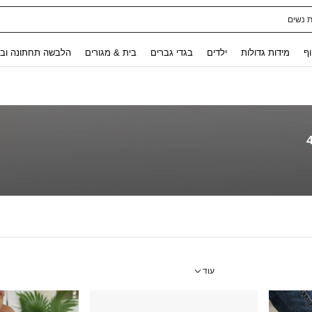
ת נשים
Use up and down arrow keys to חיפוש אחרון and לחפש ולמצוא. Press Enter to select.
וף
מידות גדולות
ילדים
בגדי גברים
בית & מגורים
הלבשה תחתונה ובג
עוד