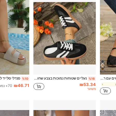
נעלי מרי ג'יין שטוחות לנשים עם רצועה בודדת, תחתית רכה, תחרה שחורה, דפוס פרחוני, חלולות ומאווררות, קצה מרובע, סגנון וינטג' צרפתי, לכל העונות, ליומיום ולנסיעות לעבודה
נעליים שטוחות נמוכות בצבע שחור לנשים עם פסים וינטג', שרוכים, גמישות ללבישה יומיומית ולנסיעות, סניקרס ספורט נושמות מזמש בצבעים מנוגדים
%10
%16
₪53.34
₪46.71
70+ נמכר
משוער