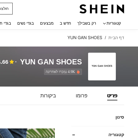
חולצו
 navigate search
קטגוריות
רק בשבילך
חדש ב
מבצעים
בגדי נשים
בגדי ח
דף הבית
YUN GAN SHOES
/
YUN GAN SHOES
4.66
4.9K נמכרו לאחרונה
פריט
פרומו
ביקורות
סינון
קטגוריה