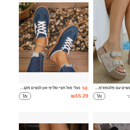
סנדלי סלייד לנשים עם פלטפורמה וסוליית וג' בדו-גוון, צבע חלק, פתיחת אצבעות, זמש מלאכותי, עם אבזים, סגנון יומיומי לחופשה, רב-שימושיים לחוץ ולחוף
נעלי מול חצי-סליפ-און לנשים מקנבס נושם בסגנון טריינר גרמני, עיצוב צבעים משולבים בטלאים, שרוכים, קצה עגול, עקב שטוח, ללא גב, סגנון רטרו קז'ואל יומיומי לנסיעות, כחול נייבי, נעלי ספורט לחוץ
%8
₪55.29