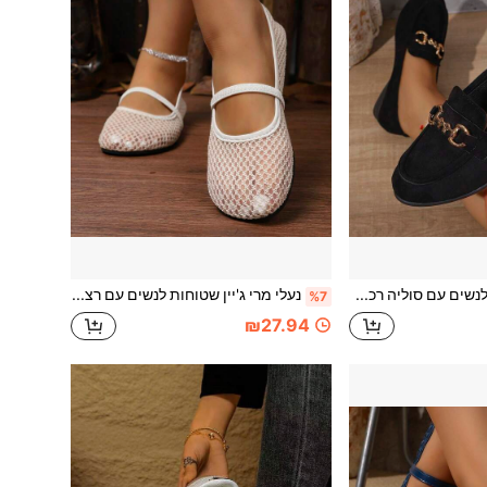
נעלי לופר וודג' לנשים עם סוליה רכה, עקב וודג', קישוט מתכת עם כפולה אבזים, צבע אחיד, קצה עגול, גזרה נמוכה, נעלי סליפ-און, למשרד ולנסיעות, לאמא בגיל העמידה, לכל העונות, שחור זמש
נעלי מרי ג'יין שטוחות לנשים עם רצועה דקה, רשת דבשית נושמת עם עיצוב חלול, צבע חלק, דוגמת רשת, קצה עגול, סגנון קוריאני עדין ליומיום, אביב/קיץ, נעלי בלט רשת לבן נקי
%7
₪27.94