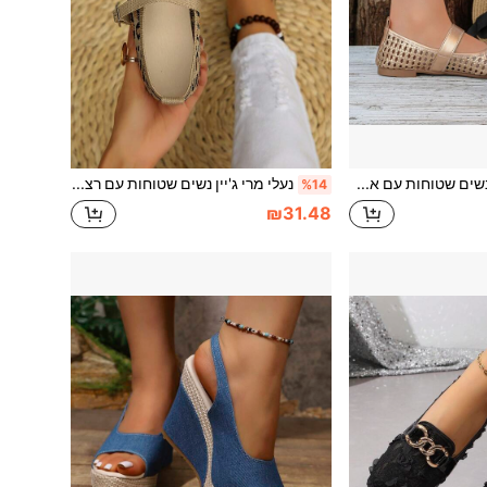
נעלי מרי ג'יין נשים שטוחות עם אבזם מתכת חלול מאוורר, עיצוב ריבועי, סגנון צרפתי קיץ, צבע שמפניה זהב, PU רך, נעלי נסיעות
נעלי מרי ג'יין נשים שטוחות עם רצועה מתכווננת, פתיח רבוע, הדפס נמר וינטג' נושם, סגנון צרפתי, ליומיום ולנסיעות, אביב וסתיו, בד סריג רדוד, נעלי בלט
%14
₪31.48