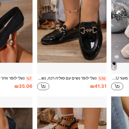
נעלי לופר שטוחות לנשים מעור PU שחור מבריק עם אבזים מתכתיים בצורת סוס, דפוס תנין, קצה ריבועי, עיצוב ללא שרוכים, סגנון בריטי יוקרתי, מתאים לנסיעות, למשרד, ללבישה יומית, לכל העונות
נעלי לופר נשים עם סוליה רכה, נשימה, פרט פפיון מתכת מעוצב, צבע אחיד ללא דוגמה, קצה עגול, נמוכות, ללא שרוכים, עקב שטוח, סגנון בריטי אקדמי למסע יומיומי, יוקרה קלה, עבודה יומיומית, חזרה לבית הספר, לכל העונות, עור פטנט שחור מחומר PU
%7
%10
₪35.06
₪41.31