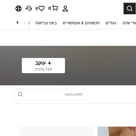
0
0
די שינה
נעליים
תכשיטים & אקססוריס
ביוטי ובריאות
טקסטיל לבית
ט
עוקב
124 עוקבים