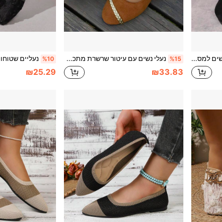
נעלי עקב דקות נמוכות לנשים למסע יומיומי, צבע אחיד, חלק, קצה מחודד, סגנון עדין, למקום העבודה ויומיום, אביב/סתיו, זמש שחור
נעלי נשים עם עיטור שרשרת מתכת, צבע אחיד, קצה עגול, גב נמוך, עקב וג' שחור, סגנון אלגנטי לעבודה וללבישה יומיומית, חומר זמש מלאכותי חום סתיו, נעלי נסיעות
%10
%15
₪25.29
₪33.83