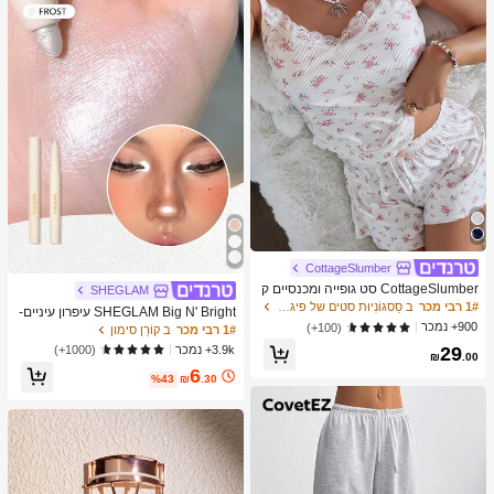
מברשות איפור, מתנה מושלמת, מתנה ע
בורה
CottageSlumber
CottageSlumber סט גופייה ומכנסיים ק
SHEGLAM
צרים סרוגים עם שוליים נצנצים וקונטרס
1# רבי מכר
ב סַסגוֹנִיוּת סטים של פיג'מות לנשים
SHEGLAM Big N' Bright עיפרון עיניים-
ט תחרה
900+ נמכר
Frost מותג יופי קוסמטיקה איפור לנשים ו
(100+)
1# רבי מכר
ב קוֹרֵן סימון
לנערות
3.9k+ נמכר
(1000+)
29
₪
.00
6
%43
₪
.30