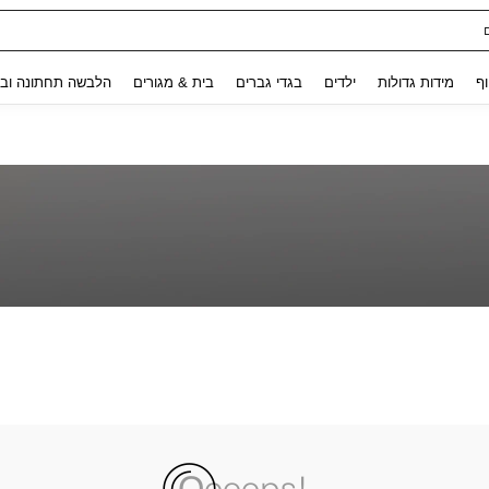
Use up and down arrow keys to חיפוש אחרון and לחפש ולמצוא. Press Enter to select.
וף
מידות גדולות
ילדים
בגדי גברים
בית & מגורים
הלבשה תחתונה ובג