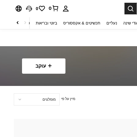
0
0
די שינה
נעליים
תכשיטים & אקססוריס
ביוטי ובריאות
טקסטיל לבית
ט
עוקב
מיין על פי