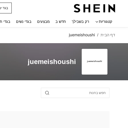
בגד ים
 navigate search
קטגוריות
רק בשבילך
חדש ב
מבצעים
בגדי נשים
בגדי ח
דף הבית
juemeishoushi
/
juemeishoushi