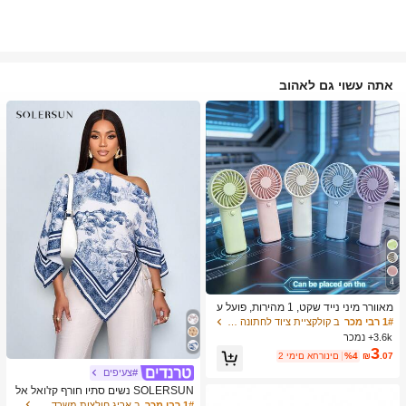
אתה עשוי גם לאהוב
4
מאוורר מיני נייד שקט, 1 מהירות, פועל ע
ל סוללה, מתנה למסיבה, מתנת קירור לק
1# רבי מכר
ב קולקציית ציוד לחתונה בעלות נמוכה ציוד חימום וקיר
יץ, מתאים למתנה, נסיעות חוץ, חוף, בית,
3.6k+ נמכר
שימוש במשרד (סוללות לא כלולות), אסת
3
.07
₪
%4
2 ימים אחרונים
טי
#צעיפים
SOLERSUN נשים סתיו חורף קז'ואל אל
גנטי צווארון אסימטרי שרוול ארוך חולצה
1# רבי מכר
ב אריג חולצות משרד רכות