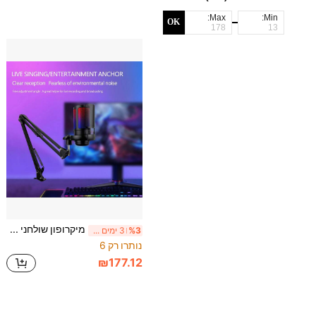
Max:
Min:
OK
מיקרופון שולחני RGB לגיימינג USB למחשב PC, מיקרופון קבלן לפודקאסטים, סרטונים וסטרימינג, עם השתקה מהירה
%3
3 ימים אחרונים
נותרו רק 6
₪177.12