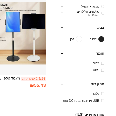
מכשירי חשמל
טלפונים סלולריים
ואביזרים
צבע
שחור
לבן
חומר
ברזל
ABS
%26
2 ימים אחרונים
ספק כוח
₪55.43
כלום
USB או חיבור מתח DC אחר
טווח מחירים (ILS)