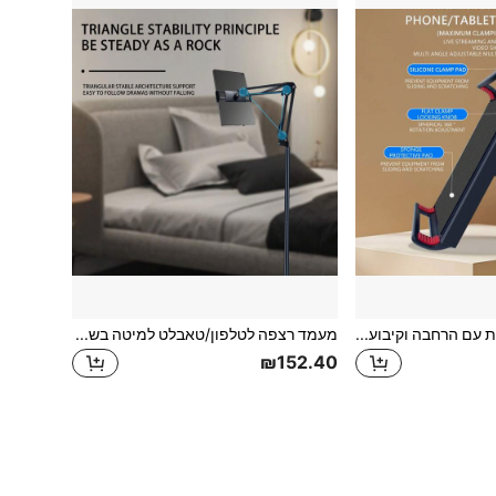
מעמד טלפון רב-זווית עם הרחבה וקיבוע, תפס לצינור עגול וצינור מרובע, תפס הרחבה לשידור חי, מעמד טלפון רב-זווית לקיבוע על אופניים
מעמד רצפה לטלפון/טאבלט למיטה בשכיבה, מעמד רצפה לטאבלט עם בסיס מתכת, מעמד עם זווית וגובה מתכווננים, מעמד רצפה אוניברסלי
₪152.40