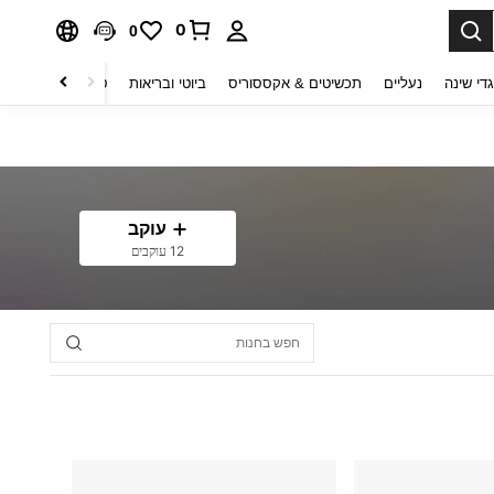
0
0
די שינה
נעליים
תכשיטים & אקססוריס
ביוטי ובריאות
טקסטיל לבית
ט
עוקב
12 עוקבים