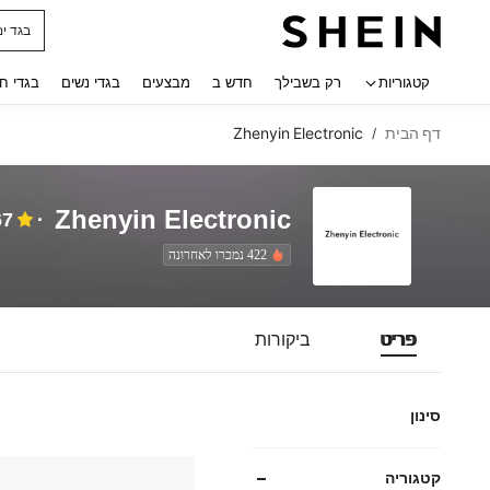
חולצו
 navigate search
קטגוריות
רק בשבילך
חדש ב
מבצעים
בגדי נשים
בגדי ח
דף הבית
Zhenyin Electronic
/
Zhenyin Electronic
67
422 נמכרו לאחרונה
פריט
ביקורות
סינון
קטגוריה