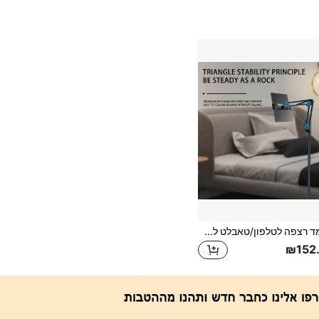
מעמד רצפה לטלפון/טאבלט למיטה בשכיבה, מעמד רצפה לטאבלט עם בסיס מתכת, מעמד עם זווית וגובה מתכווננים, מעמד רצפה אוניברסלי
₪152