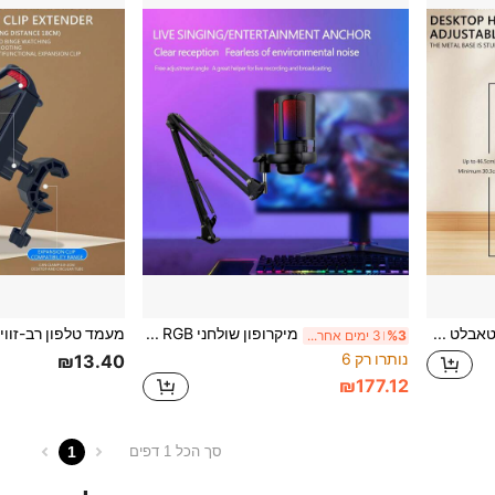
מעמד טלפון/טאבלט ממתכת מתכוונן לגובה לשולחן עבודה מעמד צג נייד, מעמד טאבלט מתכוונן מסתובב 360 מעלות עם בסיס מתכת כבד
מיקרופון שולחני RGB לגיימינג USB למחשב PC, מיקרופון קבלן לפודקאסטים, סרטונים וסטרימינג, עם השתקה מהירה
%3
3 ימים אחרונים
נותרו רק 6
₪13.40
₪177.12
1
סך הכל 1 דפים