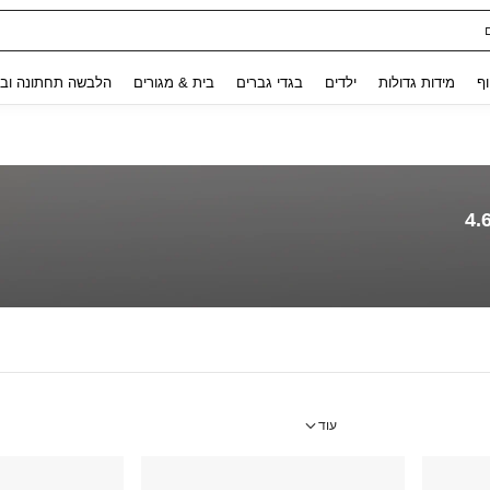
ת נשים
Use up and down arrow keys to חיפוש אחרון and לחפש ולמצוא. Press Enter to select.
וף
מידות גדולות
ילדים
בגדי גברים
בית & מגורים
הלבשה תחתונה ובג
4.
עוד