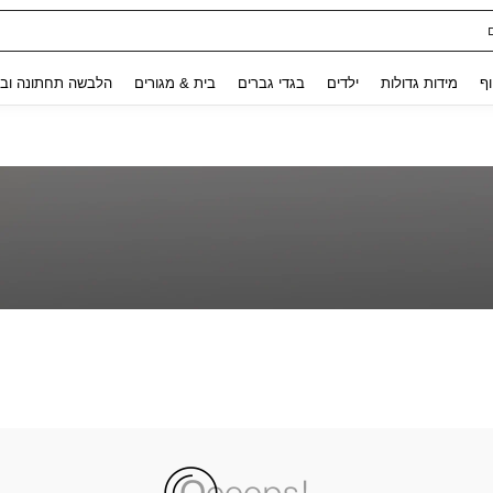
Use up and down arrow keys to חיפוש אחרון and לחפש ולמצוא. Press Enter to select.
וף
מידות גדולות
ילדים
בגדי גברים
בית & מגורים
הלבשה תחתונה ובג