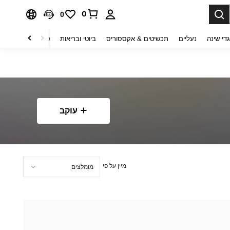
0
0
די שינה
נעליים
תכשיטים & אקססוריס
ביוטי ובריאות
טקסטיל לבית
ט
עוקב
מיין על פי