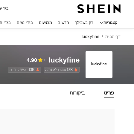
בגד ים
 navigate search
קטגוריות
רק בשבילך
חדש ב
מבצעים
בגדי נשים
בגדי ח
דף הבית
luckyfine
/
luckyfine
4.90
18K נמכרו לאחרונה
13K רכישה חוזרת
פריט
ביקורות