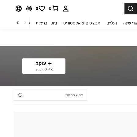
0
0
די שינה
נעליים
תכשיטים & אקססוריס
ביוטי ובריאות
טקסטיל לבית
ט
עוקב
8.6K עוקבים