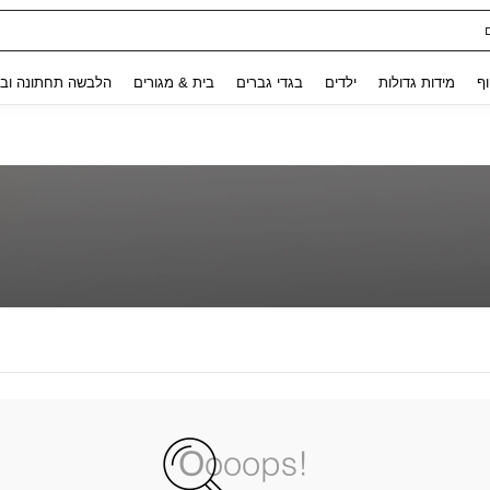
Use up and down arrow keys to חיפוש אחרון and לחפש ולמצוא. Press Enter to select.
וף
מידות גדולות
ילדים
בגדי גברים
בית & מגורים
הלבשה תחתונה ובג