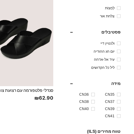
לַחֲצוֹת
צלחת אור
פסטיבלים
ולנטיין דיי
יום חג ההודיה
עיד אל-אדחה
ליל כל הקדושים
מידה
CN36
CN35
₪62.90
CN38
CN37
CN40
CN39
CN41
טווח מחירים (ILS)