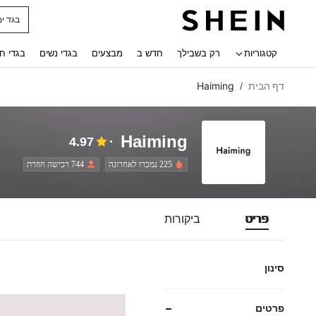
בגד ים
 navigate search
קטגוריות
רק בשבילך
חדש ב
מבצעים
בגדי נשים
בגדי ח
דף הבית
Haiming
/
Haiming
4.97
225 נמכרו לאחרונה
744 רכישה חוזרת
פריט
ביקורות
סינון
פרטים