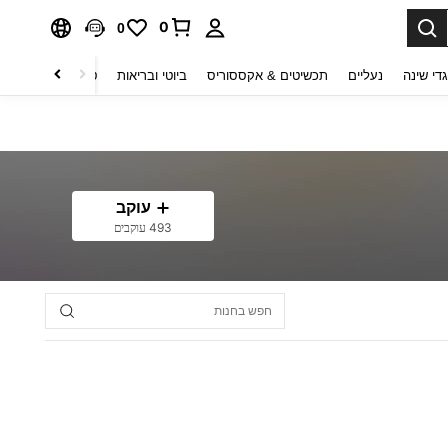
0
0
די שינה
נעליים
תכשיטים & אקססוריס
ביוטי ובריאות
טקסטיל לבית
ט
עוקב
493 עוקבים