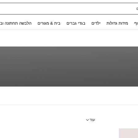
Use up and down arrow keys to חיפוש אחרון and לחפש ולמצוא. Press Enter to select.
וף
מידות גדולות
ילדים
בגדי גברים
בית & מגורים
הלבשה תחתונה ובג
עוד