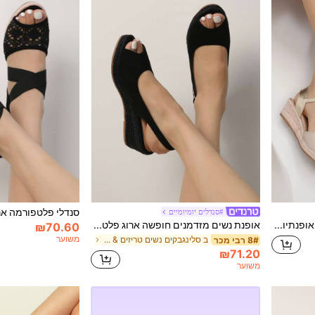
#סנדלים יומיומיים
נעלי גומי זהב אופנתיות לנשים ארוגות חבל יוטה עגולים
אופנת נשים מזדמנים חופשה ארוג פלטפורמת טריז סנדלי החלקה
₪70.60
משוער
ב סלינגבקים נשים טריזים & פלטפורמה
8# רבי מכר
₪71.20
משוער