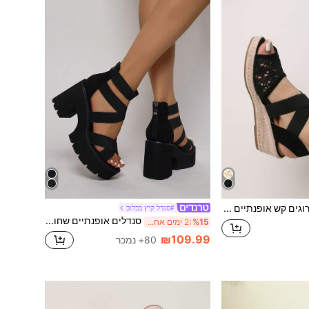
סנדלי פלטפורמה ארוגים קש אופנתיים עם עקב טריז, חופשה קז'ואלית, תלבושות אביב-קיץ
#סנדל קיץ בכלוב
סנדלים אופנתיים שחורים בסגנון רטרו רומי עם עקב עבה וסוליה עבה לחופשה, אופנתיים לנשים, תלבושות אביב-קיץ
%15
2 ימים אחרונים
₪109.99
80+ נמכר