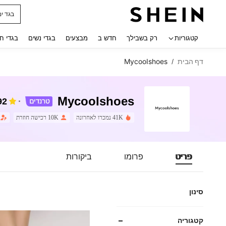
חולצו
 navigate search
קטגוריות
רק בשבילך
חדש ב
מבצעים
בגדי נשים
בגדי ח
דף הבית
MycooIshoes
/
MycooIshoes
92
41K נמכרו לאחרונה
10K רכישה חוזרת
פריט
פרומו
ביקורות
סינון
קטגוריה