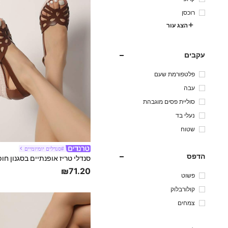
רוכסן
הצג עור
עקבים
פלטפורמת שעם
עבה
סוליית פסים מוגבהת
נעלי בד
שטוח
#סנדלים יומיומיים
הדפס
₪71.20
פשוט
קולורבלוק
צמחים