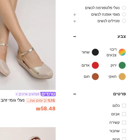
נעלי פלטפורמה לנשים
מגפי אופנה לנשים
סנדלים לנשים
צבע
ריבוי
שחור
צבעים
ירוק
אדום
חאקי
חום
פרטים
#פלאים ארוגים
%15
2 ימים אחרונים
כלום
₪58.48
אבזם
קשירה
שחבור
קרופ