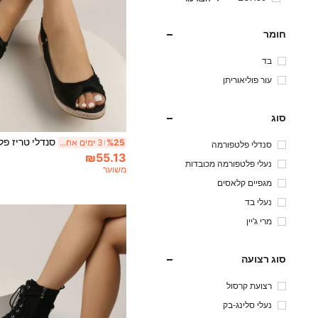
חומר
בד
עור פוליאוריתן
סוג
%25
3 ימים אחרונים
סנדלי פלטפורמה
₪55.13
נעלי פלטפורמה מכובדות
משוער
מגפיים קלאסים
נעלי בד
מרי ג'יין
סוג רצועה
רצועת קרסול
נעלי סלינג-בק