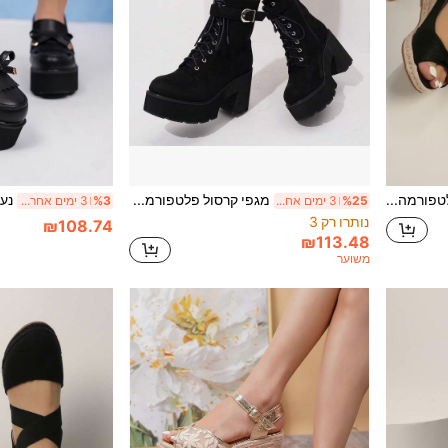
סנדלי טריז פלטפורמה עם סוליה עבה וקש אופנתיים לחג הלילה, תלבושות אביב-קיץ
מגפי קרסול פלטפורמה אופנתיים לנשים בסגנון סתיו/חורף, קז'ואל, לחופשה
%25
3 ימים אחרונים
%3
3 ימים אחרונים
נותרו רק 3
₪108.74
₪113.48
משוער