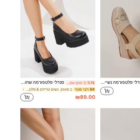
סנדלי פלטפורמה נשיים אופנתיים בצבע בז', רשת נושמת, חבל, ללא שרוכים, עם עקב וודג'
סנדלי פלטפורמה שחורים עם בוהן עגולה לנשים, אופנתיות לחופשה קז'ואלית עם סוליה עבה, נעלי מרי ג'יין
%15
2 ימים אחרונים
ב פאנק. נשים טריזים & פלטפורמה
6# רבי מכר
₪89.00