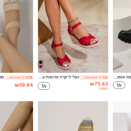
מגפי פלטפורמה אופנתיים שחורים לנשים עם בטנה תרמית, סתיו/חורף, מגפיים לנשים
נעלי לייקרה אדומות עם רצועות שתי וערב נוחות, אופנתיות וקז'ואליות, נעלי נופש ארוגות עם חבל קש ופלטפורמה, תלבושות אביב-קיץ
%5
3 ימים אחרונים
%15
2 ימים אחרונים
₪75.43
₪59.84
משוער