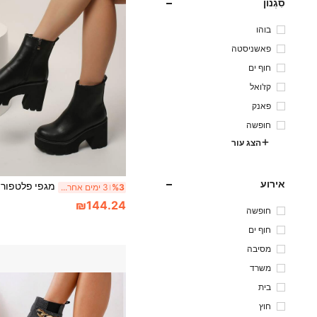
סִגְנוֹן
בוהו
פאשניסטה
חוף ים
קז'ואל
פאנק
חופשה
הצג עור
אירוע
%3
3 ימים אחרונים
₪144.24
חופשה
חוף ים
מסיבה
משרד
בית
חוץ