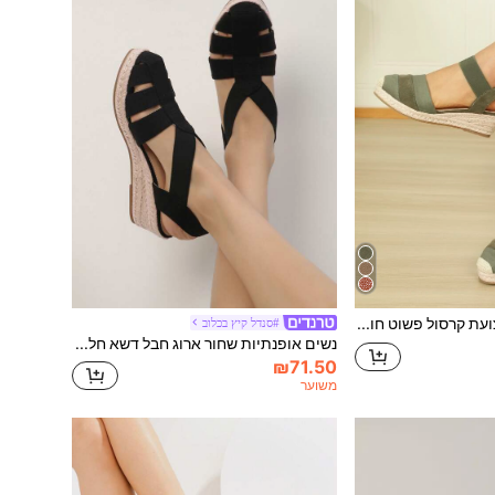
רצועת קרסול פשוט חופשה נעלי פלטפורמה לנשים
#סנדל קיץ בכלוב
נשים אופנתיות שחור ארוג חבל דשא חלול קז'ואל נעלי טריז
₪71.50
משוער