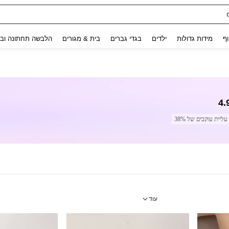
ת נשים
Use up and down arrow keys to חיפוש אחרון and לחפש ולמצוא. Press Enter to select.
וף
מידות גדולות
ילדים
בגדי גברים
בית & מגורים
הלבשה תחתונה ובג
4.
עליית עוקבים של 38%
עוד