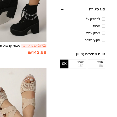
סוג סגירה
להחליק על
אבזם
רוכסן צדדי
סקוץ' סגירה
%3
3 ימים אחרונים
₪142.98
טווח מחירים (ILS)
Max:
Min:
OK