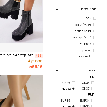
פסטיבלים
אחר
עיד אל-אדחה
יום חג ההודיה
ליל כל הקדושים
ולנטיין דיי
ראמאדן
%55
הצג עור
נותרו רק 4
₪65.16
מידה
CN
CN36
CN35
CN37
הצג עור
EUR
EUR35
EUR34
EUR36
הצג עור