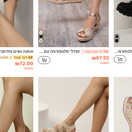
מגפי קרסול פלטפורמה מינימליסטיים בצבע שחור לנשים, סתיו/חורף, מגפיים לנשים
סנדלי פלטפורמה עם טריז קש ארוגה בסגנון אופנתי לנשים, חופשה מזדמנת, תלבושות אביב קיץ
%5
3 ימים אחרונים
₪67.55
4# רבי מכר
₪72.00
משוער
משוער