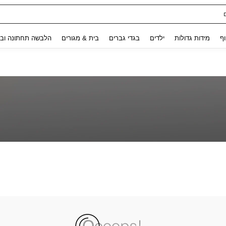
Use up and down arrow keys to חיפוש אחרון and לחפש ולמצוא. Press Enter to select.
וף
מידות גדולות
ילדים
בגדי גברים
בית & מגורים
הלבשה תחתונה ובג