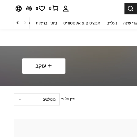
0
0
די שינה
נעליים
תכשיטים & אקססוריס
ביוטי ובריאות
טקסטיל לבית
ט
עוקב
מיין על פי