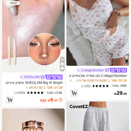
מברשות איפור, מתנה מושלמת, מתנה ע
בורה
CottageSlumber
CottageSlumber סט גופייה ומכנסיים ק
SHEGLAM
צרים סרוגים עם שוליים נצנצים וקונטרס
1# רבי מכר
ב סַסגוֹנִיוּת סטים של פיג'מות לנשים
SHEGLAM Big N' Bright עיפרון עיניים-
ט תחרה
900+ נמכר
(100+)
Frost מותג יופי קוסמטיקה איפור לנשים ו
1# רבי מכר
ב קוֹרֵן סימון
לנערות
29
3.9k+ נמכר
(1000+)
₪
.00
6
%43
₪
.30