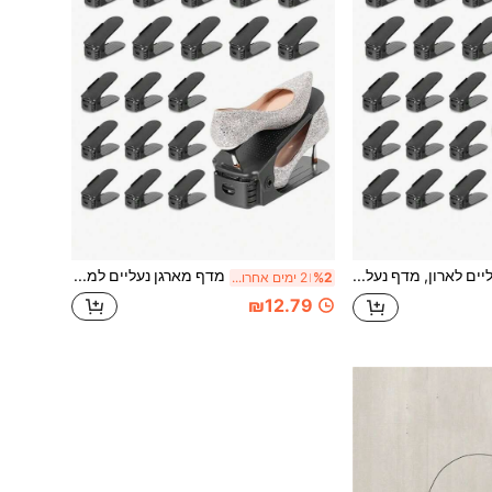
מדף ארגון נעליים לארון, מדף נעליים מתכוונן לערימה לאחסון וארגון בארון, דו-שכבתי חסכוני במקום, גובה מתכוונן, מדף נעליים דו-שכבתי לאחסון, מתאים לסניקרס, נעלי עקב גבוה ונעליים שטוחות
מדף מארגן נעליים למגירה, מדף נעליים מתכוונן, מדף נעליים דו-שכבתי, לאחסון וארגון בארון, פריט אחסון מסודר ומסוגנן, מתאים לסניקרס, נעלי עקב גבוה ונעליים שטוחות
%2
2 ימים אחרונים
₪12.79