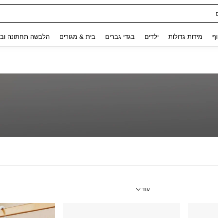
ת נשים
Use up and down arrow keys to חיפוש אחרון and לחפש ולמצוא. Press Enter to select.
וף
מידות גדולות
ילדים
בגדי גברים
בית & מגורים
הלבשה תחתונה ובג
עוד