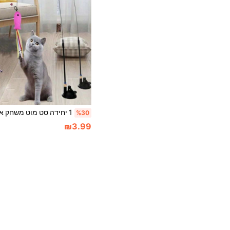
%30
₪3.99