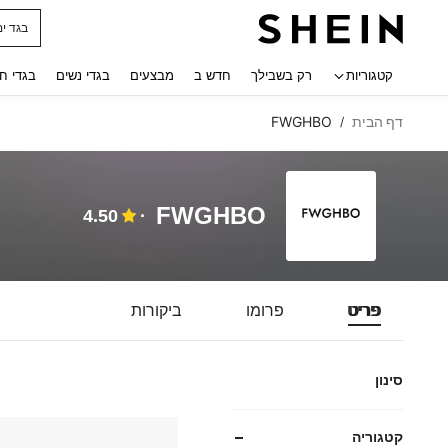
חולצו
 navigate search
קטגוריות
רק בשבילך
חדש ב
מבצעים
בגדי נשים
בגדי ח
דף הבית
FWGHBO
/
FWGHBO
4.50
פריט
פרומו
ביקורות
סינון
קטגוריה