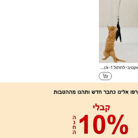
צעצוע אינטראקטיבי לחתול 1-Pack, מקל נוצות עם כוס יניקה חזקה, בסיס רצפה עם אחיזה עצמית וכוס יניקה, פד גירוד אינטראקטיבי, מתאים לפעילויות בתוך הבית ומחוץ לבית, אידיאלי לתרגול גירוד של חתולים בבית, צעצוע גורי חתול עם כוס יניקה רב-פעמית