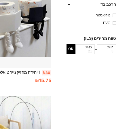
הרכב בד
פוליאסטר
PVC
טווח מחירים (ILS)
Max:
Min:
OK
%30
₪15.75