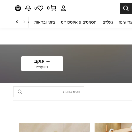
0
0
די שינה
נעליים
תכשיטים & אקססוריס
ביוטי ובריאות
טקסטיל לבית
ט
עוקב
1 עוקבים