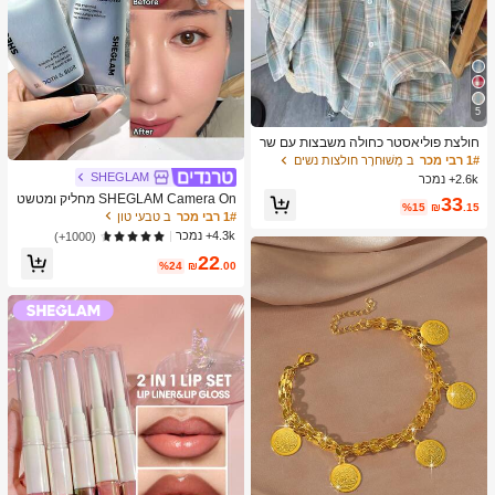
5
חולצת פוליאסטר כחולה משבצות עם שר
וול ארוך וכפתורים מקדימה לנשים, גזרה
1# רבי מכר
ב מְשׁוּחרָר חולצות נשים
רגילה, בגדי אביב, סגנון קליל
SHEGLAM
2.6k+ נמכר
SHEGLAM Camera On מחליק ומטשט
33
%15
₪
.15
ש פריימר מותג יופי קוסמטיקה איפור לנש
1# רבי מכר
ב טבעי טון
ים ולנערות
4.3k+ נמכר
(1000+)
22
%24
₪
.00