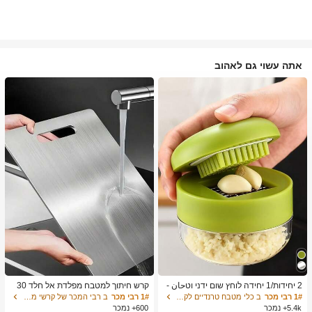
אתה עשוי גם לאהוב
2 יחידות/1 יחידה לוחץ שום ידני וטحان -
קרש חיתוך למטבח מפלדת אל חלד 30
כלי מטבח רב-תכליתי, ניתן להשתמש לקי
4, מתאים לחיתוך בשר, פירות וירקות, קל
1# רבי מכר
ב כלי מטבח טרנדיים לקיץ ולחוץ כלי מטבח אחרים
1# רבי מכר
ב רבי המכר של קרשי מטבח ושטיחים קרשי חיתוך, מחצלות
צוץ, פריסה וטחינה, מתאים לבית, מסעד
לניקוי, לבישול ביתי
5.4k+ נמכר
600+ נמכר